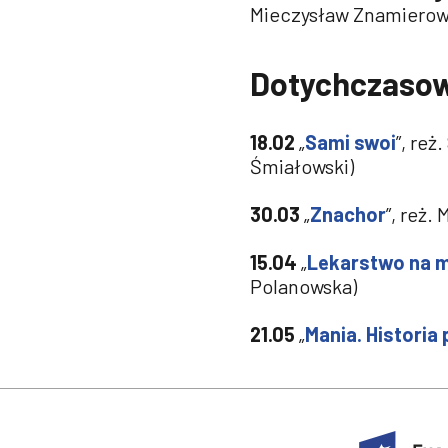
Mieczysław Znamierow
Dotychczasow
18.02
„
Sami swoi
”, reż
Śmiałowski)
30.03
„
Znachor
”, reż.
15.04
„
Lekarstwo na 
Polanowska)
21.05
„
Mania. Historia