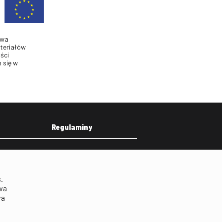
twa
ateriałów
ści
 się w
Regulaminy
eka
Regulamin strony
on
Klauzula informacyjna RODO
.
Regulamin użytkowania
wa
parkingu
wa
Regulamin użytkowania
parkingu podziemnego