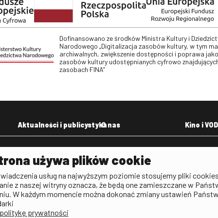
Dofinansowano ze środków Ministra Kultury i Dziedzic
Narodowego „Digitalizacja zasobów kultury, w tym m
archiwalnych, zwiększenie dostępności i poprawa jako
zasobów kultury udostępnianych cyfrowo znajdujących
zasobach FINA”
Aktualności i publicystyka
O nas
Kino i VOD
Aktualności
Kontakt
VOD: Ninat
trona używa plików cookie
zictwa
Publicystyka filmowa
Rada Programowa
KINO: Iluzj
świadczenia usług na najwyższym poziomie stosujemy pliki cookies
Deklaracja dostępności
anie z naszej witryny oznacza, że będą one zamieszczane w Państ
rtal
niu. W każdym momencie można dokonać zmiany ustawień Państ
Polityka antykorupcyjna
darki
politykę prywatności
BIP