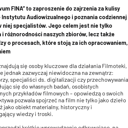
wum FINA” to zaproszenie do zajrzenia za kulisy
 Instytutu Audiowizualnego i poznania codziennej
niej specjalistów. Jego celem jest nie tylko
i różnorodności naszych zbiorów, lecz także
zy o procesach, które stoją za ich opracowaniem,
niem
ajdują się osoby kluczowe dla działania Filmoteki,
je jednak zazwyczaj niewidoczna na zewnątrz:
rzy, specjaliści ds. digitalizacji czy przechowywani
łując się do własnych badań, osobistych
nych przykładów filmowych – opowiedzą o swoich
ktywa pozwala spojrzeć na film nie tylko jako dzieło
ż jako obiekt materialny, historyczny i
jący wiedzy i troski.
oprzedzi krótkie wprowadzenie odkrywające, na