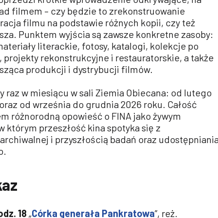
ad filmem – czy będzie to zrekonstruowanie
racja filmu na podstawie różnych kopii, czy też
usza. Punktem wyjścia są zawsze konkretne zasoby:
teriały literackie, fotosy, katalogi, kolekcje po
projekty rekonstrukcyjne i restauratorskie, a także
ąca produkcji i dystrybucji filmów.
y raz w miesiącu w sali Ziemia Obiecana: od lutego
oraz od września do grudnia 2026 roku. Całość
zem różnorodną opowieść o FINA jako żywym
w którym przeszłość kina spotyka się z
 archiwalnej i przyszłością badań oraz udostępniani
o.
kaz
odz. 18
„
Córka generała Pankratowa
”, reż.