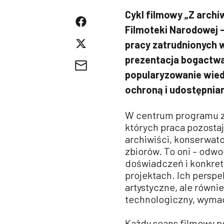
Cykl filmowy „Z archi
Filmoteki Narodowej –
pracy zatrudnionych w 
prezentacja bogactwa 
popularyzowanie wied
ochroną i udostępnia
W centrum programu zn
których praca pozosta
archiwiści, konserwato
zbiorów. To oni – odwo
doświadczeń i konkret
projektach. Ich perspe
artystyczne, ale równie
technologiczny, wymaga
Każdy seans filmowy p