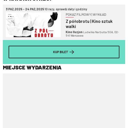
3 PAŹ,2025 - 24 PAŹ,2025
10 razy, sprawdź daty i godziny
POKAZ FILMOWY | WYKŁAD
Z półobrotu | Kino sztuk
walki
Kino Iluzjon
Ludwika Narbutta 50A, 02-
541 Warszawa
KUP BILET
MIEJSCE WYDARZENIA