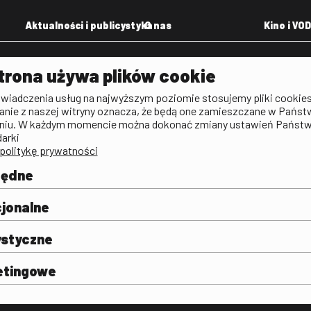
Aktualności i publicystyka
O nas
Kino i VOD
Aktualności
Kontakt
VOD: Ninat
trona używa plików cookie
zictwa
Publicystyka filmowa
Rada Programowa
KINO: Iluzj
świadczenia usług na najwyższym poziomie stosujemy pliki cookies
Deklaracja dostępności
anie z naszej witryny oznacza, że będą one zamieszczane w Państ
rtal
niu. W każdym momencie można dokonać zmiany ustawień Państ
Polityka antykorupcyjna
darki
politykę prywatności
BIP
Zamówienia publiczne
będne
Praca w FINA
mie i
j
jonalne
ystyczne
etingowe
FINA