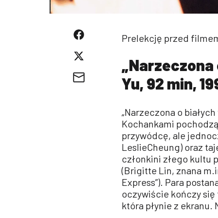
Prelekcję przed filme
„Narzeczona 
Yu, 92 min, 1
„Narzeczona o białych
Kochankami pochodząc
przywódcę, ale jednocz
LeslieCheung) oraz taj
członkini złego kultu 
(Brigitte Lin, znana m.
Express”). Para postan
oczywiście kończy się 
która płynie z ekranu. 