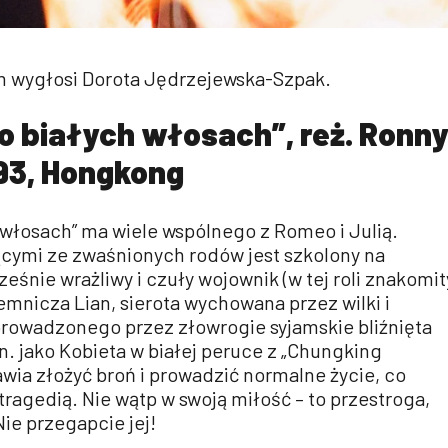
m wygłosi Dorota Jędrzejewska-Szpak.
o białych włosach”, reż. Ronn
993, Hongkong
 włosach” ma wiele wspólnego z Romeo i Julią.
ymi ze zwaśnionych rodów jest szkolony na
eśnie wrażliwy i czuły wojownik (w tej roli znakomit
emnicza Lian, sierota wychowana przez wilki i
prowadzonego przez złowrogie syjamskie bliźnięta
in. jako Kobieta w białej peruce z „Chungking
awia złożyć broń i prowadzić normalne życie, co
tragedią. Nie wątp w swoją miłość – to przestroga,
Nie przegapcie jej!