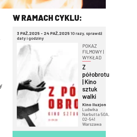
W RAMACH CYKLU:
3 PAŹ,2025 - 24 PAŹ,2025
10 razy, sprawdź
y
daty i godziny
POKAZ
FILMOWY |
WYKŁAD
Z
półobrotu
| Kino
y
sztuk
walki
Kino Iluzjon
Ludwika
Narbutta 50A,
02-541
Warszawa