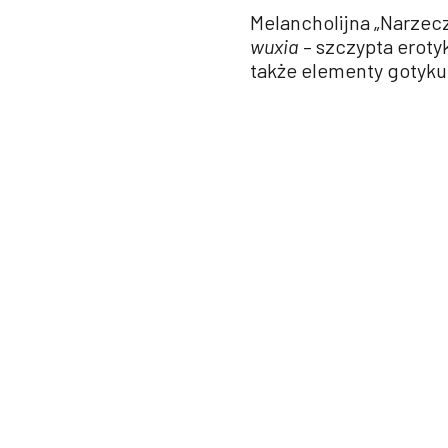
Melancholijna „Narzec
wuxia
– szczypta erotyk
także elementy gotyku,