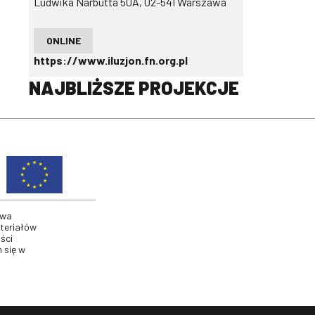
Ludwika Narbutta 50A, 02-541 Warszawa
ONLINE
https://www.iluzjon.fn.org.pl
NAJBLIŻSZE PROJEKCJE
twa
ateriałów
ści
 się w