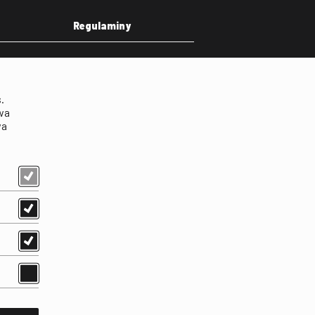
Regulaminy
eka
Regulamin strony
on
Klauzula informacyjna RODO
.
Regulamin użytkowania
wa
parkingu
wa
Regulamin użytkowania
parkingu podziemnego
Standardy ochrony
małoletnich
Regulamin kina Iluzjon
Regulamin udziału w
wydarzeniach plenerowych
na Dziedzińcu FINA
Regulamin dziedzińca
Regulamin Biblioteki