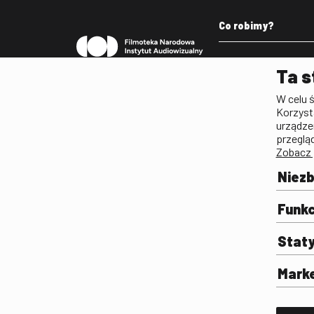
Co robimy?
Pleograf
Ta s
Lista Polskiego Dzied
W celu 
Filmowego
Korzyst
Biogramy.pl. Polski Po
urządze
Biograficzny
przeglą
Zobacz 
Archiwum
Filmoteka Szkolna
Niez
Olimpiada Wiedzy o Fil
Komunikacji Społeczne
Funkc
Fototeka
Stat
Gapla
Repozytorium Cyfrowe
Mark
Badania
Wynajem przestrzeni 