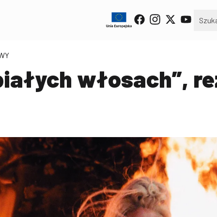
OWY
białych włosach”, re