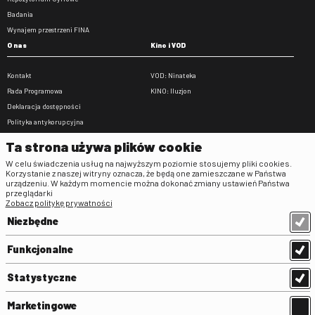
Badania
Wynajem przestrzeni FINA
O nas
Kino i VOD
Kontakt
VOD: Ninateka
Rada Programowa
KINO: Iluzjon
Deklaracja dostępności
Polityka antykorupcyjna
BIP
Ta strona używa plików cookie
Zamówienia publiczne
W celu świadczenia usług na najwyższym poziomie stosujemy pliki cookies.
Praca w FINA
Korzystanie z naszej witryny oznacza, że będą one zamieszczane w Państwa
urządzeniu. W każdym momencie można dokonać zmiany ustawień Państwa
Regulaminy
przeglądarki
Zobacz politykę prywatności
Regulamin strony
Niezbędne
Klauzula informacyjna RODO
Regulamin użytkowania parkingu
Funkcjonalne
Regulamin użytkowania parkingu
podziemnego
Statystyczne
Standardy ochrony małoletnich
Regulamin kina Iluzjon
Marketingowe
Regulamin udziału w wydarzeniach