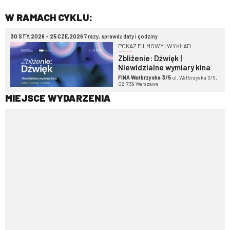
W RAMACH CYKLU:
30 STY,2026 - 25 CZE,2026
7 razy, sprawdź daty i godziny
POKAZ FILMOWY | WYKŁAD
Zbliżenie: Dźwięk |
Niewidzialne wymiary kina
FINA Wałbrzyska 3/5
ul. Wałbrzyska 3/5,
02-739 Warszawa
MIEJSCE WYDARZENIA