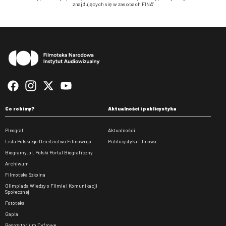
znajdujących się w zasobach FINA”
Stopka
Co robimy?
Aktualności i publicystyka
Pleograf
Aktualności
Lista Polskiego Dziedzictwa Filmowego
Publicystyka filmowa
Biogramy.pl. Polski Portal Biograficzny
Archiwum
Filmoteka Szkolna
Olimpiada Wiedzy o Filmie i Komunikacji
Społecznej
Fototeka
Gapla
Repozytorium Cyfrowe