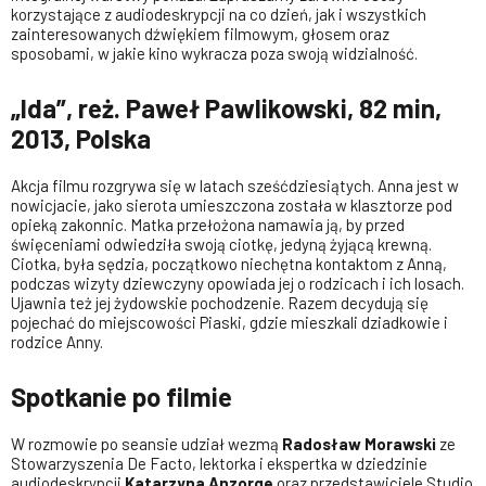
korzystające z audiodeskrypcji na co dzień, jak i wszystkich
zainteresowanych dźwiękiem filmowym, głosem oraz
sposobami, w jakie kino wykracza poza swoją widzialność.
„Ida”, reż. Paweł Pawlikowski, 82 min,
2013, Polska
Akcja filmu rozgrywa się w latach sześćdziesiątych. Anna jest w
nowicjacie, jako sierota umieszczona została w klasztorze pod
opieką zakonnic. Matka przełożona namawia ją, by przed
święceniami odwiedziła swoją ciotkę, jedyną żyjącą krewną.
Ciotka, była sędzia, początkowo niechętna kontaktom z Anną,
podczas wizyty dziewczyny opowiada jej o rodzicach i ich losach.
Ujawnia też jej żydowskie pochodzenie. Razem decydują się
pojechać do miejscowości Piaski, gdzie mieszkali dziadkowie i
rodzice Anny.
Spotkanie po filmie
W rozmowie po seansie udział wezmą
Radosław Morawski
ze
Stowarzyszenia De Facto, lektorka i ekspertka w dziedzinie
audiodeskrypcji
Katarzyna Anzorge
oraz przedstawiciele Studio