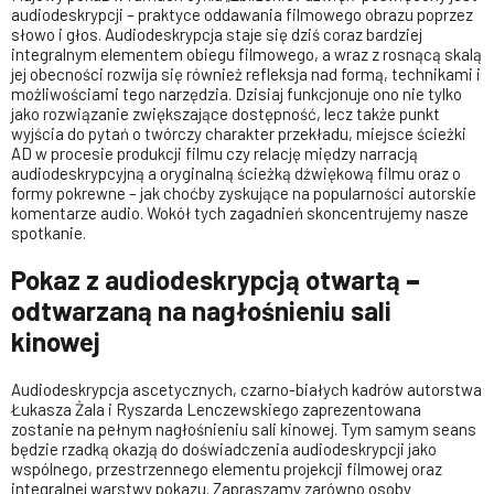
audiodeskrypcji – praktyce oddawania filmowego obrazu poprzez
słowo i głos. Audiodeskrypcja staje się dziś coraz bardziej
integralnym elementem obiegu filmowego, a wraz z rosnącą skalą
jej obecności rozwija się również refleksja nad formą, technikami i
możliwościami tego narzędzia. Dzisiaj funkcjonuje ono nie tylko
jako rozwiązanie zwiększające dostępność, lecz także punkt
wyjścia do pytań o twórczy charakter przekładu, miejsce ścieżki
AD w procesie produkcji filmu czy relację między narracją
audiodeskrypcyjną a oryginalną ścieżką dźwiękową filmu oraz o
formy pokrewne – jak choćby zyskujące na popularności autorskie
komentarze audio. Wokół tych zagadnień skoncentrujemy nasze
spotkanie.
Pokaz z audiodeskrypcją otwartą
–
odtwarzaną na nagłośnieniu sali
kinowej
Audiodeskrypcja ascetycznych, czarno-białych kadrów autorstwa
Łukasza Żala i Ryszarda Lenczewskiego zaprezentowana
zostanie na pełnym nagłośnieniu sali kinowej. Tym samym seans
będzie rzadką okazją do doświadczenia audiodeskrypcji jako
wspólnego, przestrzennego elementu projekcji filmowej oraz
integralnej warstwy pokazu. Zapraszamy zarówno osoby