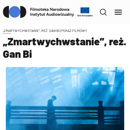
„ZMARTWYCHWSTANIE”, REŻ. GAN BI
| POKAZ FILMOWY
„Zmartwychwstanie”, reż.
Gan Bi