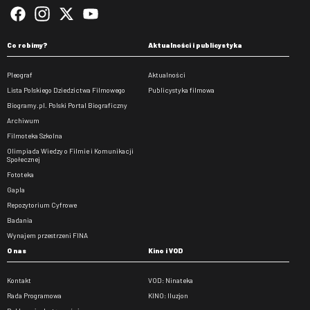
Co robimy?
Aktualności i publicystyka
Pleograf
Aktualności
Lista Polskiego Dziedzictwa Filmowego
Publicystyka filmowa
Biogramy.pl. Polski Portal Biograficzny
Archiwum
Filmoteka Szkolna
Olimpiada Wiedzy o Filmie i Komunikacji
Społecznej
Fototeka
Gapla
Repozytorium Cyfrowe
Badania
Wynajem przestrzeni FINA
O nas
Kino i VOD
Kontakt
VOD: Ninateka
Rada Programowa
KINO: Iluzjon