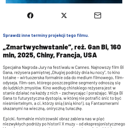
Sprawdź inne terminy projekcji tego filmu.
„Zmartwychwstanie”, reż. Gan Bi, 160
min, 2025, Chiny, Francja, USA
Specjalna Nagroda Jury na festiwalu w Cannes. Najnowszy film Bi
Gana, reżysera pamiętnej „Długiej podróży dnia ku nocy”, to kino
totalne – wirtuozerska formalnie oda do medium filmowego, film-
odyseja, film-sen, którego poszczególne segmenty odnoszą się
do ludzkich zmysłów. Kino według chińskiego reżysera jest w
stanie działać na każdy z nich – zachwycając i porażając. Wizja Bi
Gana to futurystyczna dystopia, w której nie potrafić śnić to być
nieśmiertelnym, a ci, którzy śnią (śnią kino!), są Fantasmerami
skazanymi na wieczną, oniryczną tułaczkę.
Epicki, formalnie mistrzowski obraz zabiera nas w pięć
niezwykłych podróży po historii X muzy – od ekspresjonistycznego