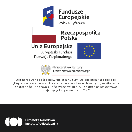
Dofinansowano ze środków Ministra Kultury i Dziedzictwa Narodowego
„Digitalizacja zasobów kultury, w tym materiałów archiwalnych, zwiększenie
dostępności i poprawa jakości zasobów kultury udostępnianych cyfrowo
znajdujących się w zasobach FINA”
Stopka