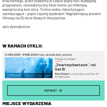
kina niemego, przez osadzony w czasie wojny noir, buddyjską
przypowieść, neorealistyczny
heist movie
, po milenijną,
wampiryczną
love story
. To kino wolne, hipnotyzujące,
zachwycające – popis czystej wyobraźni. Najpiękniejszy prezent
filmowy na 25-lecie Nowych Horyzontów.
opis dystrybutora
W RAMACH CYKLU:
14 GRU,2025 - 6 MAR,2026
9 razy, sprawdź daty i godziny
POKAZ FILMOWY
„Zmartwychwstanie”, reż.
Gan Bi
Kino Iluzjon
Ludwika Narbutta 50A, 02-
541 Warszawa
KUP BILET
MIEJSCE WYDARZENIA