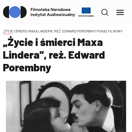
„ŻYCIE I ŚMIERCI MAXA LINDERA”, REŻ. EDWARD POREMBNY
| POKAZ FILMOWY
„Życie i śmierci Maxa
Lindera”, reż. Edward
Porembny