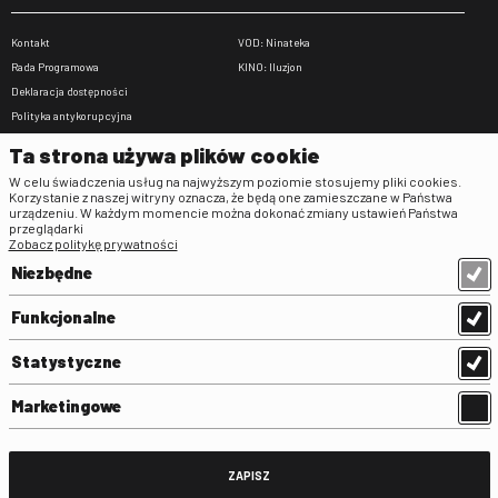
Kontakt
VOD: Ninateka
Rada Programowa
KINO: Iluzjon
Deklaracja dostępności
Polityka antykorupcyjna
BIP
Ta strona używa plików cookie
Zamówienia publiczne
W celu świadczenia usług na najwyższym poziomie stosujemy pliki cookies.
Praca w FINA
Korzystanie z naszej witryny oznacza, że będą one zamieszczane w Państwa
urządzeniu. W każdym momencie można dokonać zmiany ustawień Państwa
Regulaminy
przeglądarki
Zobacz politykę prywatności
Regulamin strony
Niezbędne
Klauzula informacyjna RODO
Regulamin użytkowania parkingu
Funkcjonalne
Regulamin użytkowania parkingu
podziemnego
Statystyczne
Standardy ochrony małoletnich
Regulamin kina Iluzjon
Marketingowe
Regulamin udziału w wydarzeniach
plenerowych na Dziedzińcu FINA
Regulamin dziedzińca
ZAPISZ
Regulamin Biblioteki