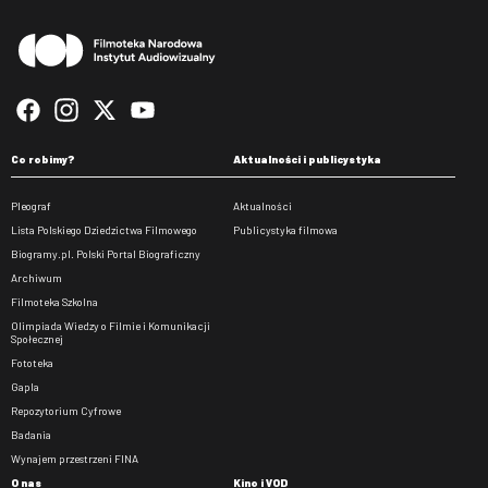
Co robimy?
Aktualności i publicystyka
Pleograf
Aktualności
Lista Polskiego Dziedzictwa Filmowego
Publicystyka filmowa
Biogramy.pl. Polski Portal Biograficzny
Archiwum
Filmoteka Szkolna
Olimpiada Wiedzy o Filmie i Komunikacji
Społecznej
Fototeka
Gapla
Repozytorium Cyfrowe
Badania
Wynajem przestrzeni FINA
O nas
Kino i VOD