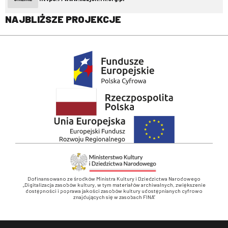
NAJBLIŻSZE PROJEKCJE
Dofinansowano ze środków Ministra Kultury i Dziedzictwa Narodowego
„Digitalizacja zasobów kultury, w tym materiałów archiwalnych, zwiększenie
dostępności i poprawa jakości zasobów kultury udostępnianych cyfrowo
znajdujących się w zasobach FINA”
Stopka