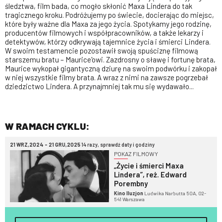
śledztwa, film bada, co mogło skłonić Maxa Lindera do tak
tragicznego kroku. Podróżujemy po świecie, docierając do miejsc,
które były ważne dla Maxa za jego życia. Spotykamy jego rodzinę,
producentów filmowych i współpracowników, a także lekarzy i
detektywów, którzy odkrywają tajemnice życia i śmierci Lindera.
W swoim testamencie pozostawił swoją spuściznę filmową
starszemu bratu – Maurice'owi. Zazdrosny o sławę i fortunę brata,
Maurice wykopał gigantyczną dziurę na swoim podwórku i zakopał
w niej wszystkie filmy brata. A wraz z nimi na zawsze pogrzebał
dziedzictwo Lindera. A przynajmniej tak mu się wydawało...
W RAMACH CYKLU:
21 WRZ,2024 - 21 GRU,2025
14 razy, sprawdź daty i godziny
POKAZ FILMOWY
„Życie i śmierci Maxa
Lindera”, reż. Edward
Porembny
Kino Iluzjon
Ludwika Narbutta 50A, 02-
541 Warszawa