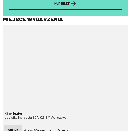
KUP BILET
MIEJSCE WYDARZENIA
Kino Iluzjon
Ludwika Narbutta 50A, 02-541 Warszawa
https://www.iluzjon.fn.org.pl
ONLINE