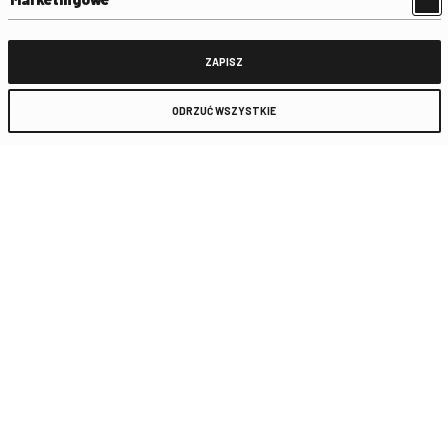
1 of 129
• Canvas 1
ZAPISZ
INFORMACJE
ODRZUĆ WSZYSTKIE
Typ
Scenariusz
Uwagi
wersja II, datowana czerwiec 1957 r.
Reżyser
Hłasko Marek
Rok produkcji
1958
Tytuł oryginalny
Baza ludzi umarłych
ZOBACZ TAKŻE
MATERIAŁY LITERACKIE
Ocena scenopisu filmu "Wszystko jest liczbą" (Doroba
Ryszard)
MATERIAŁY LITERACKIE
Protokół z I i II kolaudacji filmu "Wyliczanka"