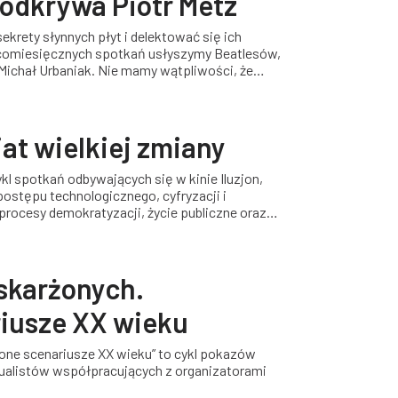
 odkrywa Piotr Metz
rety słynnych płyt i delektować się ich
comiesięcznych spotkań usłyszymy Beatlesów,
 Michał Urbaniak. Nie mamy wątpliwości, że
fascynujące jak samo ich słuchanie!
at wielkiej zmiany
ykl spotkań odbywających się w kinie Iluzjon,
postępu technologicznego, cyfryzacji i
 procesy demokratyzacji, życie publiczne oraz
oskarżonych.
iusze XX wieku
one scenariusze XX wieku” to cykl pokazów
tualistów współpracujących z organizatorami