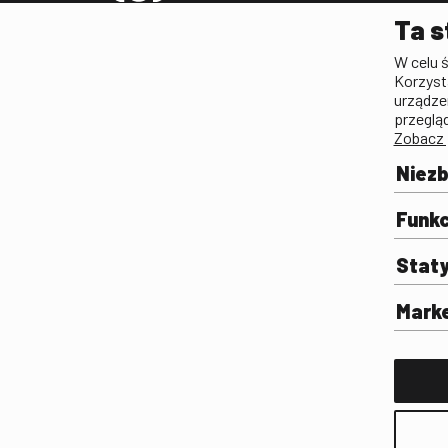
Pleograf
Ta s
Lista Polskiego Dzied
W celu 
Filmowego
Korzyst
Biogramy.pl. Polski Po
urządze
Biograficzny
przeglą
Zobacz 
Archiwum
Filmoteka Szkolna
Niez
Olimpiada Wiedzy o Fil
Komunikacji Społeczne
Funkc
Fototeka
Stat
Gapla
Repozytorium Cyfrowe
Mark
Badania
Wynajem przestrzeni 