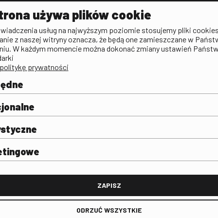
Aktualności
Kontakt
VOD: Ninat
trona używa plików cookie
zictwa
Publicystyka filmowa
Rada Programowa
KINO: Iluzj
świadczenia usług na najwyższym poziomie stosujemy pliki cookies
Deklaracja dostępności
anie z naszej witryny oznacza, że będą one zamieszczane w Państ
rtal
niu. W każdym momencie można dokonać zmiany ustawień Państ
Polityka antykorupcyjna
darki
politykę prywatności
BIP
Zamówienia publiczne
będne
Praca w FINA
mie i
j
jonalne
ystyczne
etingowe
FINA
ZAPISZ
ODRZUĆ WSZYSTKIE