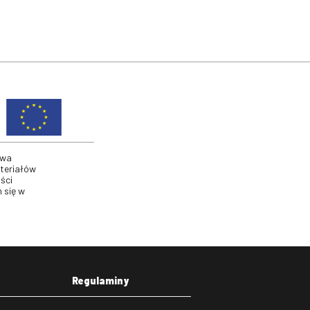
twa
ateriałów
ści
 się w
Regulaminy