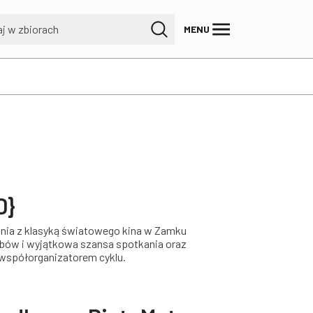
MENU
D}
ania z klasyką światowego kina w Zamku
rbów i wyjątkowa szansa spotkania oraz
 współorganizatorem cyklu.