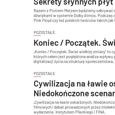
Sekrety słynnych płyt
Razem z Piotrem Metzem będziemy odkrywać sek
dźwiękami w systemie Dolby Atmos. Podczas 
Pink Floyd czy też polskich twórców takich jak
opowieści Piotra Metza o płytach będą równie 
POZOSTAŁE
Koniec / Początek. Świ
„Koniec / Początek. Świat wielkiej zmiany” to c
których celem jest pogłębiona analiza wpływu 
digitalizacji życia na strukturę społeczeństwa,
emocji towarzyszącym sporom politycznym.
POZOSTAŁE
Cywilizacja na ławie 
Niedokończone scenar
„Cywilizacja na ławie oskarżonych. Niedokończ
filmowych i debat prowadzonych przez intelek
wydarzenia: Instytutem Pileckiego i FINA.