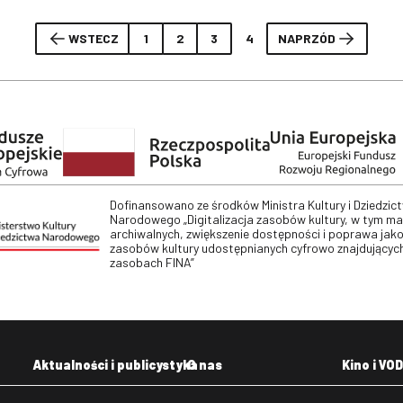
WSTECZ
1
2
3
4
NAPRZÓD
Dofinansowano ze środków Ministra Kultury i Dziedzic
Narodowego „Digitalizacja zasobów kultury, w tym m
archiwalnych, zwiększenie dostępności i poprawa jako
zasobów kultury udostępnianych cyfrowo znajdujących
zasobach FINA”
Aktualności i publicystyka
O nas
Kino i VOD