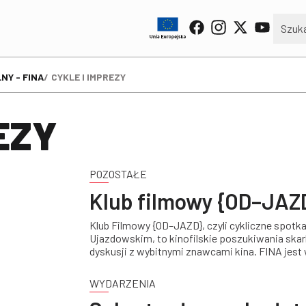
NY - FINA
CYKLE I IMPREZY
EZY
POZOSTAŁE
Klub filmowy {OD–JAZ
Klub Filmowy {OD–JAZD}, czyli cykliczne spotk
Ujazdowskim, to kinofilskie poszukiwania ska
dyskusji z wybitnymi znawcami kina. FINA jest
WYDARZENIA