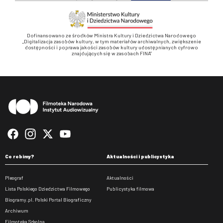
Dofinansowano ze środków Ministra Kultury i Dziedzictwa Narodowego
„Digitalizacja zasobów kultury, w tym materiałów archiwalnych, zwiększenie
dostępności i poprawa jakości zasobów kultury udostępnianych cyfrowo
znajdujących się w zasobach FINA”
Stopka
Co robimy?
Aktualności i publicystyka
Pleograf
Aktualności
Lista Polskiego Dziedzictwa Filmowego
Publicystyka filmowa
Biogramy.pl. Polski Portal Biograficzny
Archiwum
Filmoteka Szkolna