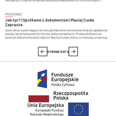
najbardziej oryginalnych współczesnych polskich reżyserów. Pokazy były
połączone z debatami filmoznawców, muzykologów, literaturoznawców,
historyków sztuki i kulturoznawców
POZOSTAŁE
Jak żyć? | Spotkanie z dokumentem | Maciej Cuske
Zaprasza
Autorski projekt mający na celu zachęcenie miłośników kina do zgłębienia
wiedzy na temat polskich filmów dokumentalnych. Przewodnikiem po
świecie dokumentu jest reżyser Maciej Cuske, który co miesiąc proponuje
widzom Ninateki dzieła mistrzów oraz najlepsze dokumenty ostatnich lat
STRONA 3 OF 4