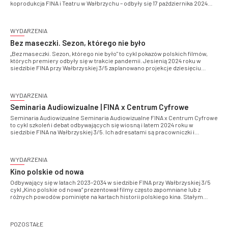
koprodukcja FINA i Teatru w Wałbrzychu – odbyły się 17 października 2024
roku w siedzibie FINA przy Wałbrzyskiej 3/5
WYDARZENIA
Bez maseczki. Sezon, którego nie było
„Bez maseczki. Sezon, którego nie było" to cykl pokazów polskich filmów,
których premiery odbyły się w trakcie pandemii. Jesienią 2024 roku w
siedzibie FINA przy Wałbrzyskiej 3/5 zaplanowano projekcje dziesięciu
tytułów z lat 2020–2021
WYDARZENIA
Seminaria Audiowizualne | FINA x Centrum Cyfrowe
Seminaria Audiowizualne Seminaria Audiowizualne FINA x Centrum Cyfrowe
to cykl szkoleń i debat odbywających się wiosną i latem 2024 roku w
siedzibie FINA na Wałbrzyskiej 3/5. Ich adresatami są pracowniczki i
pracownicy instytucji kultury oraz osoby zainteresowane kulturą
audiowizualną
WYDARZENIA
Kino polskie od nowa
Odbywający się w latach 2023–2034 w siedzibie FINA przy Wałbrzyskiej 3/5
cykl „Kino polskie od nowa” prezentował filmy często zapomniane lub z
różnych powodów pominięte na kartach historii polskiego kina. Stałym
elementem cyklu były spotkania z twórcami polskiego filmu.
Pomysłodawcą i prowadzącym cyklu był filmoznawca Michał Dondzik
POZOSTAŁE