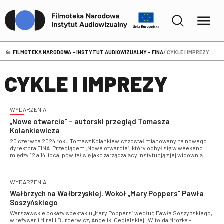
FILMOTEKA NARODOWA – INSTYTUT AUDIOWIZUALNY - FINA
CYKLE I IMPREZY
CYKLE I IMPREZY
WYDARZENIA
„Nowe otwarcie” – autorski przegląd Tomasza
Kolankiewicza
20 czerwca 2024 roku Tomasz Kolankiewicz został mianowany na nowego
dyrektora FINA. Przeglądem „Nowe otwarcie”, który odbył się w weekend
między 12 a 14 lipca, powitał się jako zarządzający instytucją z jej widownią
WYDARZENIA
Wałbrzych na Wałbrzyskiej. Wokół „Mary Poppers” Pawła
Soszyńskiego
Warszawskie pokazy spektaklu „Mary Poppers” według Pawła Soszyńskiego,
w reżyserii Mirelli Burcerwicz, Angeliki Cegielskiej i Witolda Mrozka –