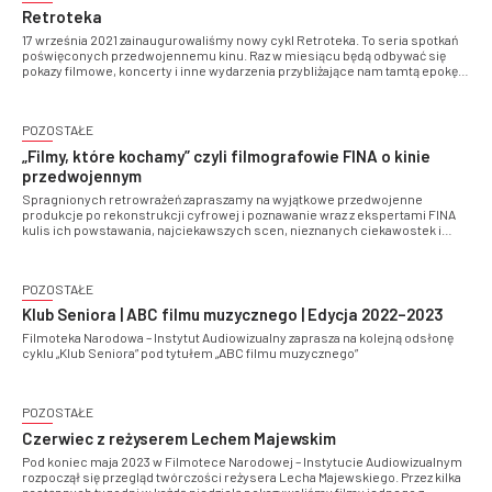
Retroteka
17 września 2021 zainaugurowaliśmy nowy cykl Retroteka. To seria spotkań
poświęconych przedwojennemu kinu. Raz w miesiącu będą odbywać się
pokazy filmowe, koncerty i inne wydarzenia przybliżające nam tamtą epokę.
Nad stroną muzyczną cyklu czuwać będzie Jan Emil Młynarski
POZOSTAŁE
„Filmy, które kochamy” czyli filmografowie FINA o kinie
przedwojennym
Spragnionych retrowrażeń zapraszamy na wyjątkowe przedwojenne
produkcje po rekonstrukcji cyfrowej i poznawanie wraz z ekspertami FINA
kulis ich powstawania, najciekawszych scen, nieznanych ciekawostek i
anegdot sprzed lat.
POZOSTAŁE
Klub Seniora | ABC filmu muzycznego | Edycja 2022–2023
Filmoteka Narodowa – Instytut Audiowizualny zaprasza na kolejną odsłonę
cyklu „Klub Seniora” pod tytułem „ABC filmu muzycznego”
POZOSTAŁE
Czerwiec z reżyserem Lechem Majewskim
Pod koniec maja 2023 w Filmotece Narodowej – Instytucie Audiowizualnym
rozpoczął się przegląd twórczości reżysera Lecha Majewskiego. Przez kilka
następnych tygodni w każdą niedzielę pokazywaliśmy filmy jednego z