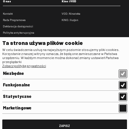
O nas
Kino i VOD
Kontakt
VOD: Ninateka
Rada Programowa
KINO: Iluzjon
Deklaracja dostępności
Polityka antykorupcyjna
BIP
Ta strona używa plików cookie
Zamówienia publiczne
W celu świadczenia usług na najwyższym poziomie stosujemy pliki cookies.
Praca w FINA
Korzystanie z naszej witryny oznacza, że będą one zamieszczane w Państwa
urządzeniu. W każdym momencie można dokonać zmiany ustawień Państwa
Regulaminy
przeglądarki
Zobacz politykę prywatności
Regulamin strony
Niezbędne
Klauzula informacyjna RODO
Regulamin użytkowania parkingu
Funkcjonalne
Regulamin użytkowania parkingu
podziemnego
Statystyczne
Standardy ochrony małoletnich
Regulamin kina Iluzjon
Marketingowe
Regulamin udziału w wydarzeniach
plenerowych na Dziedzińcu FINA
Regulamin dziedzińca
ZAPISZ
Regulamin Biblioteki