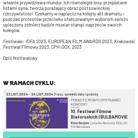
właśnie przywdziewa mundur. Ich równoległe losy, przeplatane
listami syna, tworzą porażający obraz postsowieckiej
rzeczywistości. Czekamy w napięciu na kolejny akt dramatu –
podczas protestów przeciwko sfałszowanym wyborom świeżo
upieczony żołnierz będzie musiał stanąć naprzeciw swoich
kolegów.
Festiwale: IDFA 2023, EUROPEAN FILM AWARDS 2023, Krakowski
Festiwal Filmowy 2023, CPH:DOX. 2023
Opis festiwalowy
W RAMACH CYKLU:
22 LIST,2024 - 24 LIST,2024
3 razy, sprawdź daty i godziny
POKAZ FILMOWY | SPOTKANIE |
KONCERT
10. Festiwal Filmów
Białoruskich | BULBAMOVIE
Kino Iluzjon
Ludwika Narbutta 50A, 02-
541 Warszawa