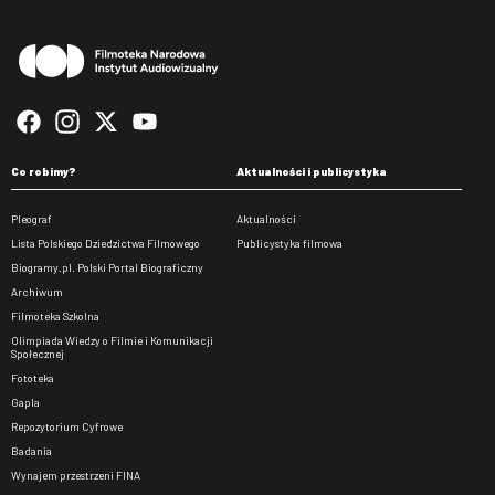
Stopka
Co robimy?
Aktualności i publicystyka
Pleograf
Aktualności
Lista Polskiego Dziedzictwa Filmowego
Publicystyka filmowa
Biogramy.pl. Polski Portal Biograficzny
Archiwum
Filmoteka Szkolna
Olimpiada Wiedzy o Filmie i Komunikacji
Społecznej
Fototeka
Gapla
Repozytorium Cyfrowe
Badania
Wynajem przestrzeni FINA