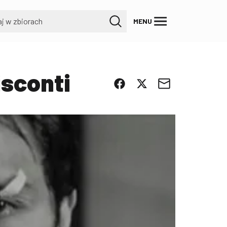
MENU
isconti