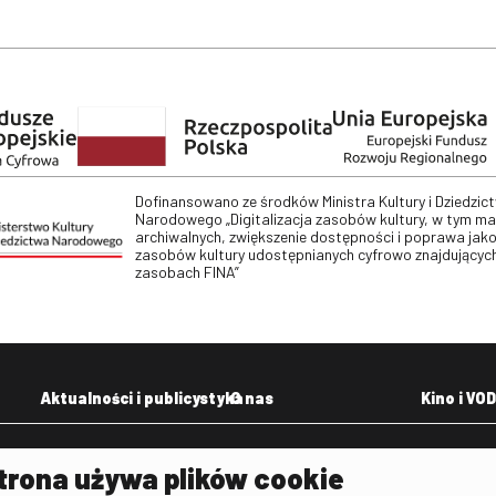
Dofinansowano ze środków Ministra Kultury i Dziedzic
Narodowego „Digitalizacja zasobów kultury, w tym m
archiwalnych, zwiększenie dostępności i poprawa jako
zasobów kultury udostępnianych cyfrowo znajdujących
zasobach FINA”
Aktualności i publicystyka
O nas
Kino i VOD
Aktualności
Kontakt
VOD: Ninat
trona używa plików cookie