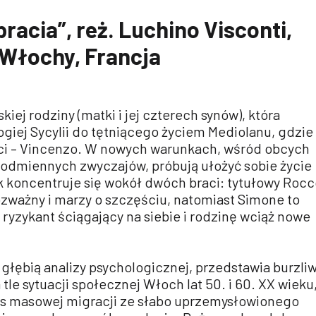
bracia”, reż. Luchino Visconti,
, Włochy, Francja
kiej rodziny (matki i jej czterech synów), która
giej Sycylii do tętniącego życiem Mediolanu, gdzie
raci – Vincenzo. W nowych warunkach, wśród obcych
m odmiennych zwyczajów, próbują ułożyć sobie życie
 koncentruje się wokół dwóch braci: tytułowy Rocc
ozważny i marzy o szczęściu, natomiast Simone to
yzykant ściągający na siebie i rodzinę wciąż nowe
 głębią analizy psychologicznej, przedstawia burzli
 tle sytuacji społecznej Włoch lat 50. i 60. XX wieku
ces masowej migracji ze słabo uprzemysłowionego