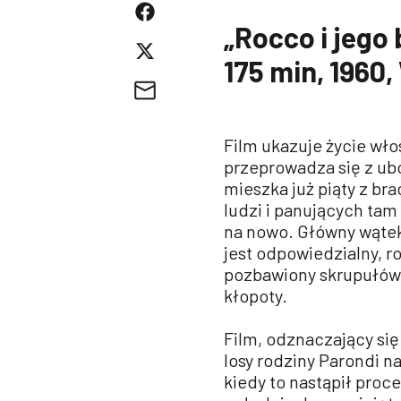
„Rocco i jego 
175 min, 1960
Film ukazuje życie włos
przeprowadza się z ubo
mieszka już piąty z b
ludzi i panujących ta
na nowo. Główny wątek
jest odpowiedzialny, r
pozbawiony skrupułów r
kłopoty.
Film, odznaczający się
losy rodziny Parondi na
kiedy to nastąpił pro