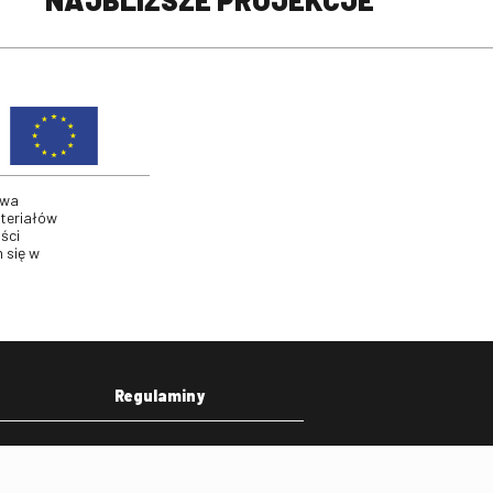
twa
ateriałów
ści
 się w
Regulaminy
eka
Regulamin strony