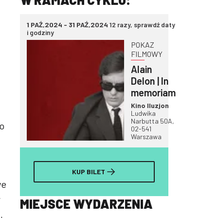
1 PAŹ,2024 - 31 PAŹ,2024
12 razy, sprawdź daty
i godziny
POKAZ
FILMOWY
Alain
Delon | In
memoriam
Kino Iluzjon
Ludwika
Narbutta 50A,
o
02-541
Warszawa
KUP BILET
we
,
MIEJSCE WYDARZENIA