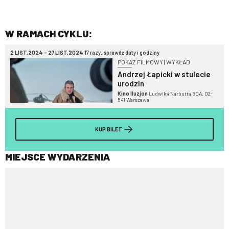
W RAMACH CYKLU:
2 LIST,2024 - 27 LIST,2024
17 razy, sprawdź daty i godziny
POKAZ FILMOWY | WYKŁAD
Andrzej Łapicki w stulecie
urodzin
Kino Iluzjon
Ludwika Narbutta 50A, 02-
541 Warszawa
KUP BILET
MIEJSCE WYDARZENIA