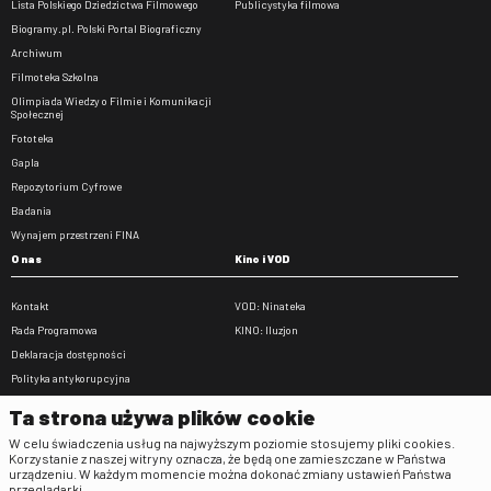
Lista Polskiego Dziedzictwa Filmowego
Publicystyka filmowa
Biogramy.pl. Polski Portal Biograficzny
Archiwum
Filmoteka Szkolna
Olimpiada Wiedzy o Filmie i Komunikacji
Społecznej
Fototeka
Gapla
Repozytorium Cyfrowe
Badania
Wynajem przestrzeni FINA
O nas
Kino i VOD
Kontakt
VOD: Ninateka
Rada Programowa
KINO: Iluzjon
Deklaracja dostępności
Polityka antykorupcyjna
BIP
Ta strona używa plików cookie
Zamówienia publiczne
W celu świadczenia usług na najwyższym poziomie stosujemy pliki cookies.
Praca w FINA
Korzystanie z naszej witryny oznacza, że będą one zamieszczane w Państwa
urządzeniu. W każdym momencie można dokonać zmiany ustawień Państwa
Regulaminy
przeglądarki