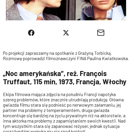
Po projekcji zapraszamy na spotkanie z Grażyną Torbicką.
Rozmowę poprowadzi filmoznawczyni FINA Paulina Kwiatkowska.
„Noc amerykańska”, reż. François
Truffaut, 115 min, 1973, Francja, Włochy
Ekipa filmowa mająca zdjęcia na południu Francji napotyka
szereg problemów, które znacznie utrudniają produkcję. Główna
gwiazda filmu stara się podnieść po nerwowym załamaniu, jej
partner ma problemy z temperamentem, druga gwiazda
koncentruje się bardziej na życiu prywatnym niż na aktorstwie, a
inna aktorka ma problemy z zapamiętaniem swoich kwestii. Nad
tym wszystkim stara się zapanować reżyser, jednak sytuacja
coraz bardziej wymyka mu się spod kontroli.