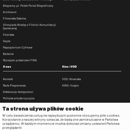
Biogramy.pl. Polski Portal Biograficzny
Archiwum
Filmoteka Szkolna
Olimpiada Wiedzy o Filmie i Komunikacji
Społecznej
Fototeka
Gapla
Repozytorium Cyfrowe
Badania
Wynajem przestrzeni FINA
O nas
Kino i VOD
Kontakt
VOD: Ninateka
Rada Programowa
KINO: Iluzjon
Deklaracja dostępności
Polityka antykorupcyjna
BIP
Ta strona używa plików cookie
Zamówienia publiczne
W celu świadczenia usług na najwyższym poziomie stosujemy pliki cookies.
Praca w FINA
Korzystanie z naszej witryny oznacza, że będą one zamieszczane w Państwa
urządzeniu. W każdym momencie można dokonać zmiany ustawień Państwa
Regulaminy
przeglądarki