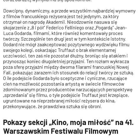
Dowcipny, dynamiczny, a przede wszystkim najbardziej wymowny
z filmów francuskiego reżysera jest też jedynym, za który
otrzymał on nagrodę Akademii. Nieodzownie nasuwa się
skojarzenie z „8 i pół” Federico Felliniego oraz „Pogardą” Jean-
Luca Godarda, filmami, które również komentowały proces
twórczy. Szczególnie ten drugi jest w tym kontekście istotny.
Godard nie mógł zaakceptować pozytywnego wydźwięku filmu
swojego kolegi, oskarżając Truffaut o brak elementarnej
uczciwości, ten zaś nie pozostał dłużny, broniąc się atakiem i
przynosząc koniec długoletniej przyjaźni. Ten rozłam wykracza
poza sferę przyjaźni między dwoma filarami francuskiej Nowej
Fali, pokazując zarazem ich stosunek do relacji twórcy ze sztuką.
O ile podejście Godarda było sceptyczne i cyniczne, rzucające
cień na możliwość pozostania artystą w świecie filmowców
zdominowanym przez producentów narzucających perspektywę
„sprzedania” się filmu, o tyle podejście Truffaut jest krzepiące,
ugruntowane na nieprzebranej miłości reżysera do kina,
przekonywujące, że prawdziwa sztuka się obroni.
Pokazy sekcji „Kino, moja miłość” na 41.
Warszawskim Festiwalu Filmowym