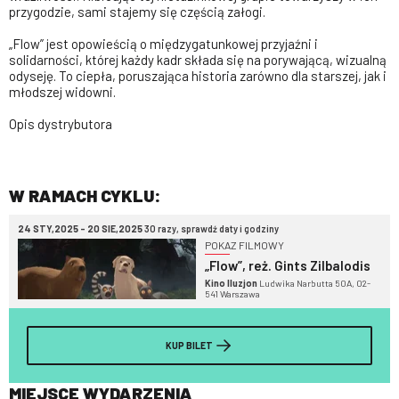
przygodzie, sami stajemy się częścią załogi.
„Flow” jest opowieścią o międzygatunkowej przyjaźni i
solidarności, której każdy kadr składa się na porywającą, wizualną
odyseję. To ciepła, poruszająca historia zarówno dla starszej, jak i
młodszej widowni.
Opis dystrybutora
W RAMACH CYKLU:
24 STY,2025 - 20 SIE,2025
30 razy, sprawdź daty i godziny
POKAZ FILMOWY
„Flow”, reż. Gints Zilbalodis
Kino Iluzjon
Ludwika Narbutta 50A, 02-
541 Warszawa
KUP BILET
MIEJSCE WYDARZENIA