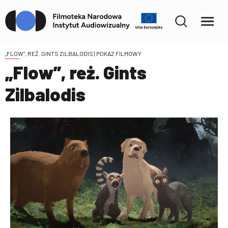
„FLOW”, REŻ. GINTS ZILBALODIS
| POKAZ FILMOWY
„Flow”, reż. Gints
Zilbalodis