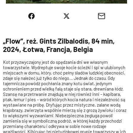
„Flow”, reż. Gints Zilbalodis, 84 min,
2024, Łotwa, Francja, Belgia
Kot przyzwyczajony jest do spędzania dni we własnym
towarzystwie. Wydreptuje swoje kocie ścieżki i śpi w ulubionych
miejscach w domu, który, choć pełny śladów ludzkiej obecności,
zdaje się należeć już tylko do niego… Jednak do czasu. Gdy
tajemnicza powódź pochłania znany kotu świat, jedynym
schronieniem przed wielką falą staje się stara, drewniana łódź.
Szansę na przetrwanie znajdują w niej również inni – kapibara,
ptak, lemur i pies – wśród których kocia natura i niezależność są
wystawiane na próbę. Dryfując przez mistyczne, zalane wodą
krajobrazy, zwierzęta wspólnie mierzą się z grozą żywiołu i coraz
to większymi wyzwaniami. Niebezpieczna żegluga powoli
zamienia się w symboliczną podróż, w której każdy przechodzi
przemianę charakteru i odkrywa w sobie nowe rodzaje
wrażliwości. Kibicując tej nietuzinkowej grupie towarzyszy w ich