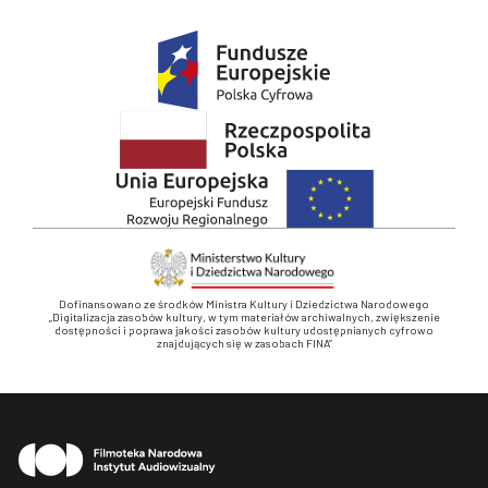
Dofinansowano ze środków Ministra Kultury i Dziedzictwa Narodowego
„Digitalizacja zasobów kultury, w tym materiałów archiwalnych, zwiększenie
dostępności i poprawa jakości zasobów kultury udostępnianych cyfrowo
znajdujących się w zasobach FINA”
Stopka