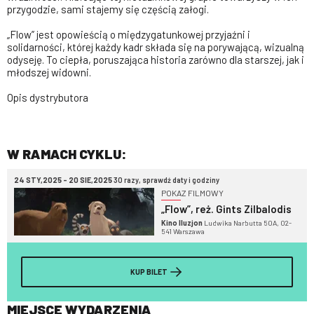
przygodzie, sami stajemy się częścią załogi.
„Flow” jest opowieścią o międzygatunkowej przyjaźni i
solidarności, której każdy kadr składa się na porywającą, wizualną
odyseję. To ciepła, poruszająca historia zarówno dla starszej, jak i
młodszej widowni.
Opis dystrybutora
W RAMACH CYKLU:
24 STY,2025 - 20 SIE,2025
30 razy, sprawdź daty i godziny
POKAZ FILMOWY
„Flow”, reż. Gints Zilbalodis
Kino Iluzjon
Ludwika Narbutta 50A, 02-
541 Warszawa
KUP BILET
MIEJSCE WYDARZENIA