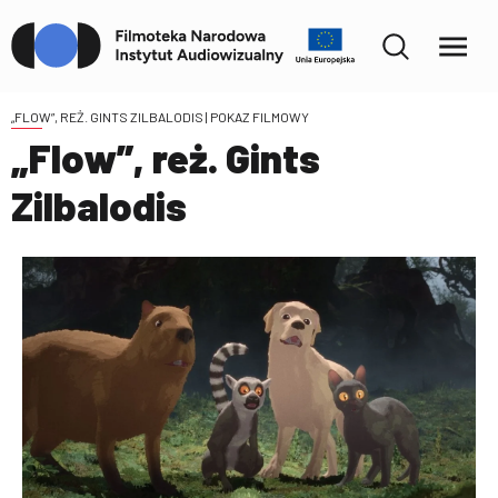
„FLOW”, REŻ. GINTS ZILBALODIS
| POKAZ FILMOWY
„Flow”, reż. Gints
Zilbalodis