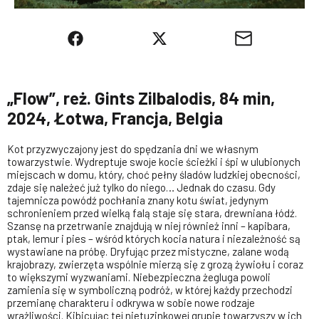
„Flow”, reż. Gints Zilbalodis, 84 min,
2024, Łotwa, Francja, Belgia
Kot przyzwyczajony jest do spędzania dni we własnym
towarzystwie. Wydreptuje swoje kocie ścieżki i śpi w ulubionych
miejscach w domu, który, choć pełny śladów ludzkiej obecności,
zdaje się należeć już tylko do niego… Jednak do czasu. Gdy
tajemnicza powódź pochłania znany kotu świat, jedynym
schronieniem przed wielką falą staje się stara, drewniana łódź.
Szansę na przetrwanie znajdują w niej również inni – kapibara,
ptak, lemur i pies – wśród których kocia natura i niezależność są
wystawiane na próbę. Dryfując przez mistyczne, zalane wodą
krajobrazy, zwierzęta wspólnie mierzą się z grozą żywiołu i coraz
to większymi wyzwaniami. Niebezpieczna żegluga powoli
zamienia się w symboliczną podróż, w której każdy przechodzi
przemianę charakteru i odkrywa w sobie nowe rodzaje
wrażliwości. Kibicując tej nietuzinkowej grupie towarzyszy w ich