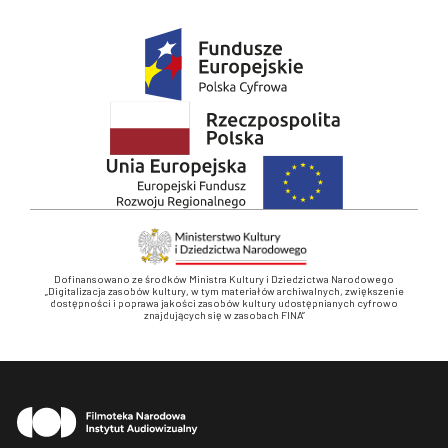
Dofinansowano ze środków Ministra Kultury i Dziedzictwa Narodowego
„Digitalizacja zasobów kultury, w tym materiałów archiwalnych, zwiększenie
dostępności i poprawa jakości zasobów kultury udostępnianych cyfrowo
znajdujących się w zasobach FINA”
Stopka