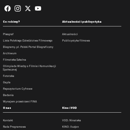
Co robimy?
Aktualności i publicystyka
Pleograf
Aktualności
Lista Polskiego Dziedzictwa Filmowego
Publicystyka filmowa
Biogramy.pl. Polski Portal Biograficzny
Archiwum
Filmoteka Szkolna
Olimpiada Wiedzy o Filmie i Komunikacji
Społecznej
Fototeka
Gapla
Repozytorium Cyfrowe
Badania
Wynajem przestrzeni FINA
O nas
Kino i VOD
Kontakt
VOD: Ninateka
Rada Programowa
KINO: Iluzjon