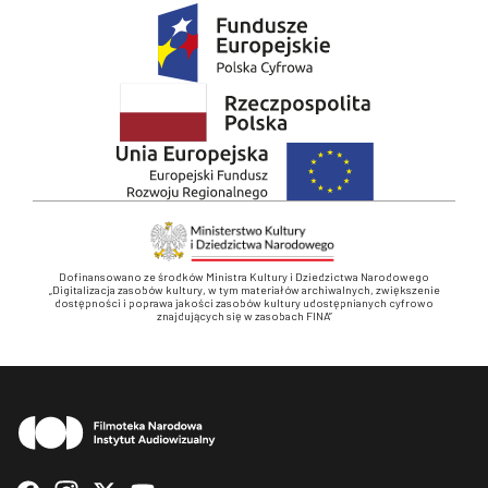
Dofinansowano ze środków Ministra Kultury i Dziedzictwa Narodowego
„Digitalizacja zasobów kultury, w tym materiałów archiwalnych, zwiększenie
dostępności i poprawa jakości zasobów kultury udostępnianych cyfrowo
znajdujących się w zasobach FINA”
Stopka