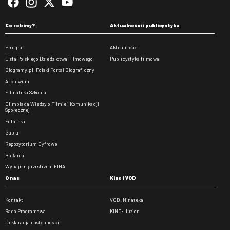
Co robimy?
Aktualności i publicystyka
Pleograf
Aktualności
Lista Polskiego Dziedzictwa Filmowego
Publicystyka filmowa
Biogramy.pl. Polski Portal Biograficzny
Archiwum
Filmoteka Szkolna
Olimpiada Wiedzy o Filmie i Komunikacji
Społecznej
Fototeka
Gapla
Repozytorium Cyfrowe
Badania
Wynajem przestrzeni FINA
O nas
Kino i VOD
Kontakt
VOD: Ninateka
Rada Programowa
KINO: Iluzjon
Deklaracja dostępności