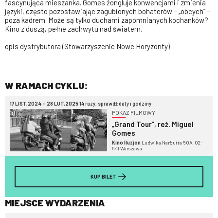
fascynująca mieszanka. Gomes żongluje konwencjami i zmienia
języki, często pozostawiając zagubionych bohaterów – „obcych” –
poza kadrem. Może są tylko duchami zapomnianych kochanków?
Kino z duszą, pełne zachwytu nad światem.
opis dystrybutora (Stowarzyszenie Nowe Horyzonty)
W RAMACH CYKLU:
17 LIST,2024 - 28 LUT,2025
14 razy, sprawdź daty i godziny
POKAZ FILMOWY
„Grand Tour”, reż. Miguel
Gomes
Kino Iluzjon
Ludwika Narbutta 50A, 02-
541 Warszawa
KUP BILET
MIEJSCE WYDARZENIA