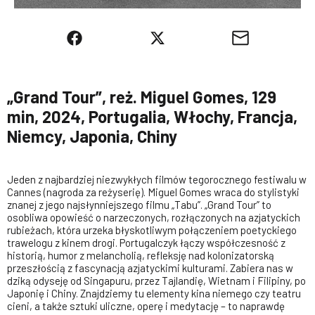
„Grand Tour”, reż. Miguel Gomes, 129
min, 2024, Portugalia, Włochy, Francja,
Niemcy, Japonia, Chiny
Jeden z najbardziej niezwykłych filmów tegorocznego festiwalu w
Cannes (nagroda za reżyserię). Miguel Gomes wraca do stylistyki
znanej z jego najsłynniejszego filmu „Tabu”. „Grand Tour” to
osobliwa opowieść o narzeczonych, rozłączonych na azjatyckich
rubieżach, która urzeka błyskotliwym połączeniem poetyckiego
trawelogu z kinem drogi. Portugalczyk łączy współczesność z
historią, humor z melancholią, refleksję nad kolonizatorską
przeszłością z fascynacją azjatyckimi kulturami. Zabiera nas w
dziką odyseję od Singapuru, przez Tajlandię, Wietnam i Filipiny, po
Japonię i Chiny. Znajdziemy tu elementy kina niemego czy teatru
cieni, a także sztuki uliczne, operę i medytację – to naprawdę