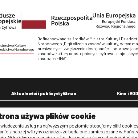
Dofinansowano ze środków Ministra Kultury i Dziedzic
Narodowego „Digitalizacja zasobów kultury, w tym m
archiwalnych, zwiększenie dostępności i poprawa jako
zasobów kultury udostępnianych cyfrowo znajdujących
zasobach FINA”
Aktualności i publicystyka
O nas
Kino i VOD
Aktualności
Kontakt
VOD: Ninat
trona używa plików cookie
zictwa
Publicystyka filmowa
Rada Programowa
KINO: Iluzj
świadczenia usług na najwyższym poziomie stosujemy pliki cookies
Deklaracja dostępności
anie z naszej witryny oznacza, że będą one zamieszczane w Państ
rtal
niu. W każdym momencie można dokonać zmiany ustawień Państ