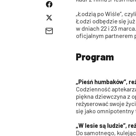
„Łodzią po Wiśle”, czy
Łodzi odbędzie się już
w dniach 22 i 23 marca
oficjalnym partnerem 
Program
„Pieśń humbaków”, reż.
Codzienność aptekarza 
piękna dziewczyna z op
reżyserować swoje życi
się jako omnipotentny 
„W lesie są ludzie”, r
Do samotnego, kulejąc