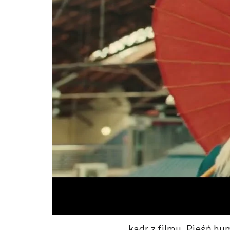
kadr z filmu „Pieśń hu