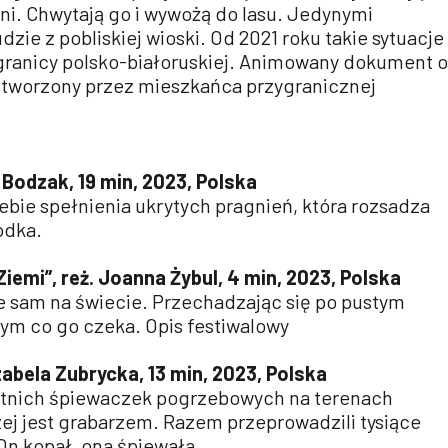
ni. Chwytają go i wywożą do lasu. Jedynymi
dzie z pobliskiej wioski. Od 2021 roku takie sytuacje
 granicy polsko-białoruskiej. Animowany dokument o
tworzony przez mieszkańca przygranicznej
 Bodzak, 19 min, 2023, Polska
zebie spełnienia ukrytych pragnień, która rozsadza
odka.
iemi”, reż. Joanna Żybul, 4 min, 2023, Polska
e sam na świecie. Przechadzając się po pustym
tym co go czeka. Opis festiwalowy
Izabela Zubrycka, 13 min, 2023, Polska
statnich śpiewaczek pogrzebowych na terenach
zej jest grabarzem. Razem przeprowadzili tysiące
On kopał, ona śpiewała.