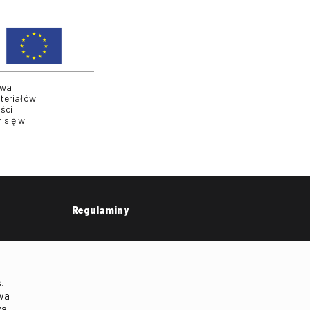
twa
ateriałów
ści
 się w
Regulaminy
eka
Regulamin strony
on
Klauzula informacyjna RODO
.
Regulamin użytkowania
wa
parkingu
wa