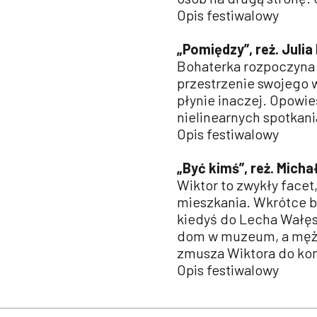
Opis festiwalowy
„Pomiędzy”, reż. Juli
Bohaterka rozpoczyna p
przestrzenie swojego 
płynie inaczej. Opowie
nielinearnych spotkan
Opis festiwalowy
„Być kimś”, reż. Micha
Wiktor to zwykły facet
mieszkania. Wkrótce b
kiedyś do Lecha Wałęsy
dom w muzeum, a męża 
zmusza Wiktora do kon
Opis festiwalowy