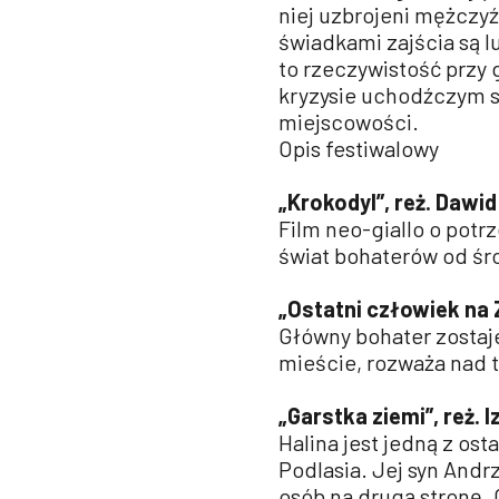
niej uzbrojeni mężczyź
świadkami zajścia są lu
to rzeczywistość przy
kryzysie uchodźczym s
miejscowości.
Opis festiwalowy
„Krokodyl”, reż. Dawid
Film neo-giallo o potr
świat bohaterów od śr
„Ostatni człowiek na Z
Główny bohater zostaj
mieście, rozważa nad 
„Garstka ziemi”, reż. 
Halina jest jedną z o
Podlasia. Jej syn Andr
osób na drugą stronę. 