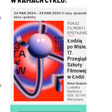
W RAMACH CYKLU:
22 MAR,2024 - 23 MAR,2024
2 razy, sprawdź
n
daty i godziny
POKAZ
FILMOWY |
SPOTKANIE
Łodzią
po Wiśle.
17.
Przegląd
Szkoły
Filmowej
w Łodzi
Kino Iluzjon
i
Ludwika
Narbutta
50A, 02-541
Warszawa