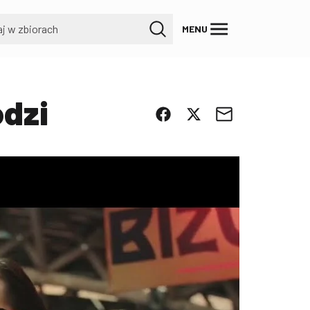
MENU
odzi