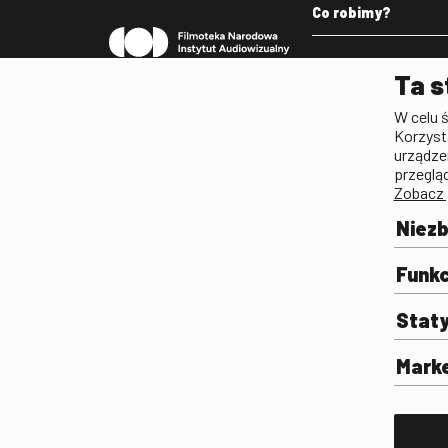
Co robimy?
Pleograf
Ta s
Lista Polskiego Dzied
W celu 
Filmowego
Korzyst
Biogramy.pl. Polski Po
urządze
Biograficzny
przeglą
Zobacz 
Archiwum
Filmoteka Szkolna
Niez
Olimpiada Wiedzy o Fil
Komunikacji Społeczne
Funkc
Fototeka
Stat
Gapla
Repozytorium Cyfrowe
Mark
Badania
Wynajem przestrzeni 