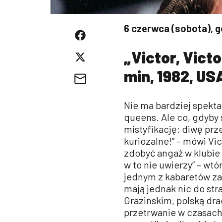
6 czerwca (sobota), g
„Victor, Victo
min, 1982, US
Nie ma bardziej spekta
queens. Ale co, gdyby 
mistyfikację: diwę prz
kuriozalne!” – mówi Vic
zdobyć angaż w klubie 
w to nie uwierzy” – wtó
jednym z kabaretów za
mają jednak nic do stra
Grazinskim, polską dra
przetrwanie w czasach