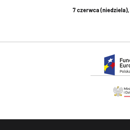
7 czerwca (niedziela),
Stopka