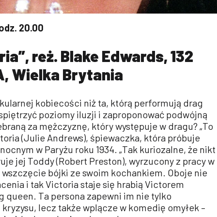
odz. 20.00
ria”, reż. Blake Edwards, 132
A, Wielka Brytania
kularnej kobiecości niż ta, którą performują drag
spiętrzyć poziomy iluzji i zaproponować podwójną
ebraną za mężczyznę, który występuje w dragu? „To
toria (Julie Andrews), śpiewaczka, która próbuje
nocnym w Paryżu roku 1934. „Tak kuriozalne, że nikt
ruje jej Toddy (Robert Preston), wyrzucony z pracy w
 wszczęcie bójki ze swoim kochankiem. Oboje nie
cenia i tak Victoria staje się hrabią Victorem
g queen. Ta persona zapewni im nie tylko
 kryzysu, lecz także wplącze w komedię omyłek –