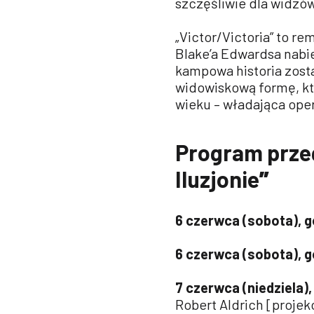
szczęśliwie dla widzów
„Victor/Victoria” to r
Blake’a Edwardsa nabi
kampowa historia zost
widowiskową formę, kt
wieku – władająca ope
Program prze
Iluzjonie
”
6 czerwca (sobota), g
6 czerwca (sobota), g
7 czerwca (niedziela),
Robert Aldrich [proje