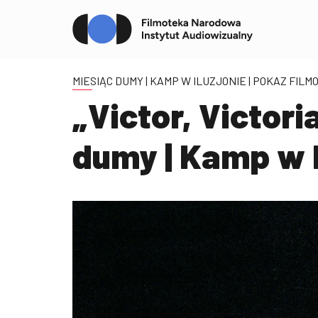
MIESIĄC DUMY | KAMP W ILUZJONIE
| POKAZ FILM
„Victor, Victori
dumy | Kamp w I