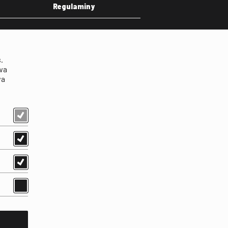
Regulaminy
eka
Regulamin strony
on
Klauzula informacyjna RODO
.
Regulamin użytkowania
wa
parkingu
wa
Regulamin użytkowania
parkingu podziemnego
Standardy ochrony
małoletnich
Regulamin kina Iluzjon
Regulamin udziału w
wydarzeniach plenerowych
na Dziedzińcu FINA
Regulamin dziedzińca
Regulamin Biblioteki