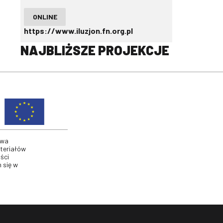
ONLINE
https://www.iluzjon.fn.org.pl
NAJBLIŻSZE PROJEKCJE
twa
ateriałów
ści
 się w