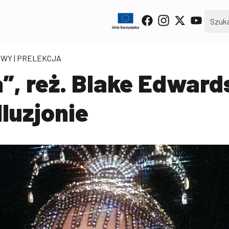
OWY | PRELEKCJA
a”, reż. Blake Edward
luzjonie