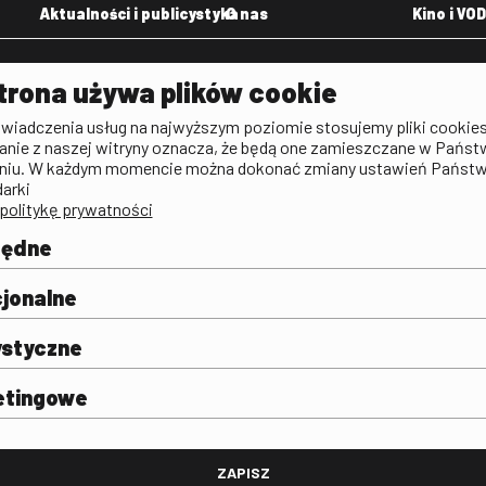
Aktualności i publicystyka
O nas
Kino i VOD
Aktualności
Kontakt
VOD: Ninat
trona używa plików cookie
zictwa
Publicystyka filmowa
Rada Programowa
KINO: Iluzj
świadczenia usług na najwyższym poziomie stosujemy pliki cookies
Deklaracja dostępności
anie z naszej witryny oznacza, że będą one zamieszczane w Państ
rtal
niu. W każdym momencie można dokonać zmiany ustawień Państ
Polityka antykorupcyjna
darki
politykę prywatności
BIP
Zamówienia publiczne
będne
Praca w FINA
mie i
j
jonalne
ystyczne
etingowe
FINA
ZAPISZ