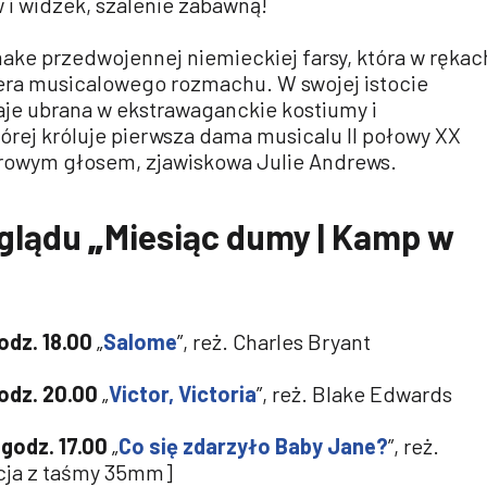
 i widzek, szalenie zabawną!
emake przedwojennej niemieckiej farsy, która w rękac
era musicalowego rozmachu. W swojej istocie
aje ubrana w ekstrawaganckie kostiumy i
órej króluje pierwsza dama musicalu II połowy XX
rowym głosem, zjawiskowa Julie Andrews.
glądu
„
Miesiąc dumy | Kamp w
odz. 18.00
„
Salome
”, reż. Charles Bryant
odz. 20.00
„
Victor, Victoria
”, reż. Blake Edwards
 godz. 17.00
„
Co się zdarzyło Baby Jane?
”, reż.
kcja z taśmy 35mm]