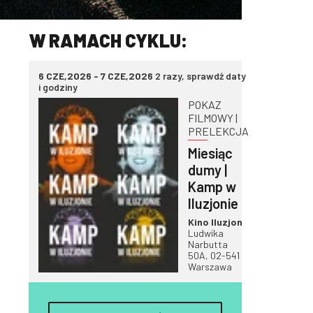
W RAMACH CYKLU:
6 CZE,2026 - 7 CZE,2026
2 razy, sprawdź daty
i godziny
POKAZ
FILMOWY |
PRELEKCJA
Miesiąc
dumy |
Kamp w
Iluzjonie
Kino Iluzjon
Ludwika
Narbutta
50A, 02-541
Warszawa