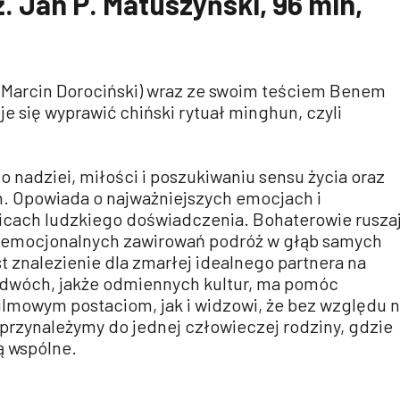
. Jan P. Matuszyński, 96 min,
 (Marcin Dorociński) wraz ze swoim teściem Benem
e się wyprawić chiński rytuał minghun, czyli
o nadziei, miłości i poszukiwaniu sensu życia oraz
m. Opowiada o najważniejszych emocjach i
icach ludzkiego doświadczenia. Bohaterowie rusza
 emocjonalnych zawirowań podróż w głąb samych
st znalezienie dla zmarłej idealnego partnera na
 dwóch, jakże odmiennych kultur, ma pomóc
lmowym postaciom, jak i widzowi, że bez względu 
przynależymy do jednej człowieczej rodziny, gdzie
 wspólne.