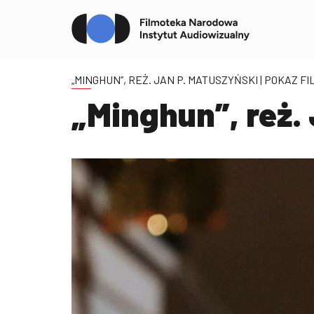
„MINGHUN”, REŻ. JAN P. MATUSZYŃSKI
| POKAZ F
„Minghun”, reż.