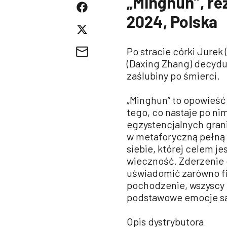
„Minghun”, reż
2024, Polska
Po stracie córki Jurek
(Daxing Zhang) decyduj
zaślubiny po śmierci.
„Minghun” to opowieść 
tego, co nastaje po ni
egzystencjalnych gran
w metaforyczną pełną
siebie, której celem je
wieczność. Zderzenie
uświadomić zarówno fi
pochodzenie, wszyscy 
podstawowe emocje są
Opis dystrybutora