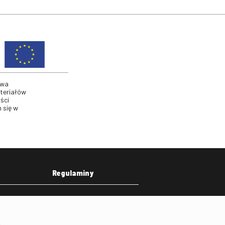
twa
ateriałów
ści
 się w
Regulaminy
eka
Regulamin strony
on
Klauzula informacyjna RODO