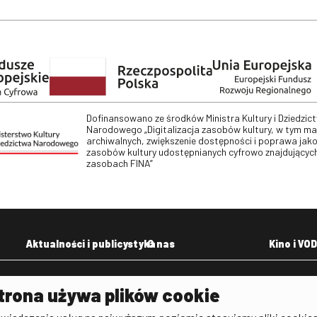
Dofinansowano ze środków Ministra Kultury i Dziedzic
Narodowego „Digitalizacja zasobów kultury, w tym m
archiwalnych, zwiększenie dostępności i poprawa jako
zasobów kultury udostępnianych cyfrowo znajdujących
zasobach FINA”
Aktualności i publicystyka
O nas
Kino i VOD
Aktualności
Kontakt
VOD: Ninat
trona używa plików cookie
zictwa
Publicystyka filmowa
Rada Programowa
KINO: Iluzj