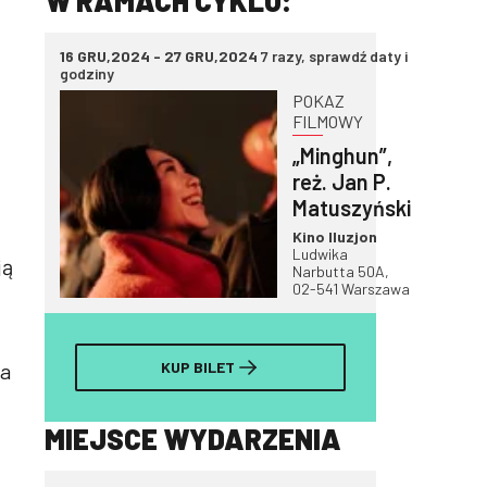
W RAMACH CYKLU:
16 GRU,2024 - 27 GRU,2024
7 razy, sprawdź daty i
godziny
POKAZ
FILMOWY
„Minghun”,
reż. Jan P.
Matuszyński
Kino Iluzjon
Ludwika
ją
Narbutta 50A,
02-541 Warszawa
na
KUP BILET
MIEJSCE WYDARZENIA