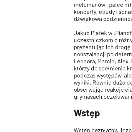
melomanów i palce mło
koncerty, etiudy i son
dźwiękową codziennoś
Jakub Piątek w „Piano
uczestniczkom o różny
prezentując ich drogę 
nonszalancji po deter
Leonora, Marcin, Alex, 
którzy do spełnienia 
podczas występów, ale 
wyniki. Równie dużo d
obserwując reakcje ci
grymasach oczekiwania
Wstęp
Wstęp bezpłatny, licz