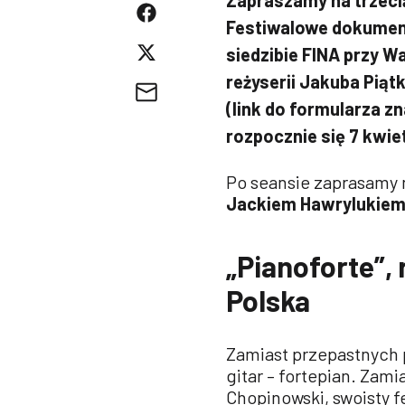
Festiwalowe dokument
siedzibie FINA przy 
reżyserii Jakuba Piąt
(link do formularza zn
rozpocznie się 7 kwie
Po seansie zaprasamy 
Jackiem Hawrylukie
„Pianoforte”, 
Polska
Zamiast przepastnych p
gitar – fortepian. Zam
Chopinowski, swoisty f