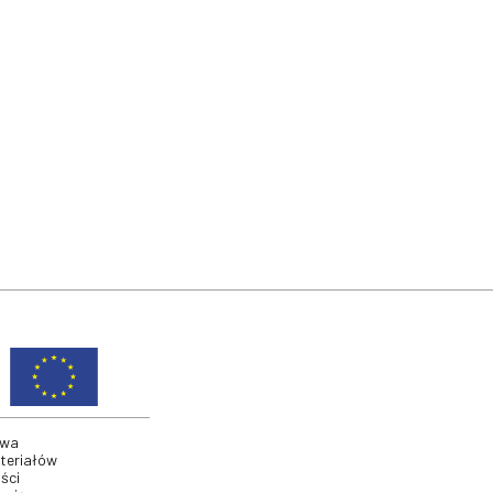
twa
ateriałów
ści