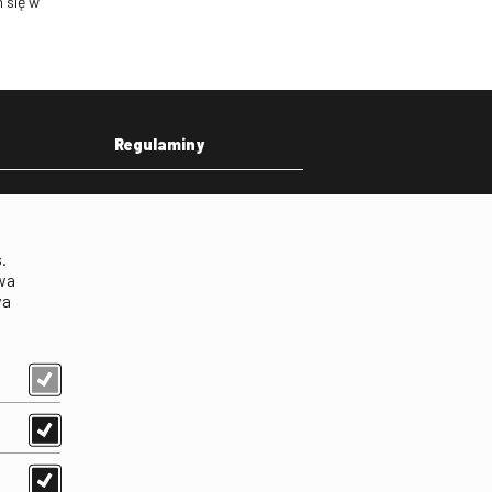
 się w
Regulaminy
eka
Regulamin strony
on
Klauzula informacyjna RODO
.
Regulamin użytkowania
wa
parkingu
wa
Regulamin użytkowania
parkingu podziemnego
Standardy ochrony
małoletnich
Regulamin kina Iluzjon
Regulamin udziału w
wydarzeniach plenerowych