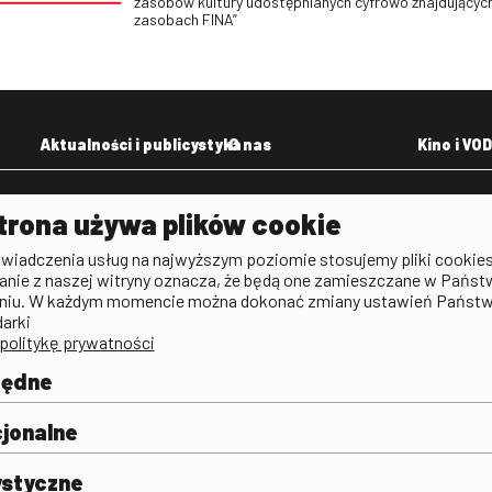
zasobów kultury udostępnianych cyfrowo znajdujących
zasobach FINA”
Aktualności i publicystyka
O nas
Kino i VOD
Aktualności
Kontakt
VOD: Ninat
trona używa plików cookie
zictwa
Publicystyka filmowa
Rada Programowa
KINO: Iluzj
świadczenia usług na najwyższym poziomie stosujemy pliki cookies
Deklaracja dostępności
anie z naszej witryny oznacza, że będą one zamieszczane w Państ
rtal
niu. W każdym momencie można dokonać zmiany ustawień Państ
Polityka antykorupcyjna
darki
politykę prywatności
BIP
Zamówienia publiczne
będne
Praca w FINA
mie i
j
jonalne
ystyczne