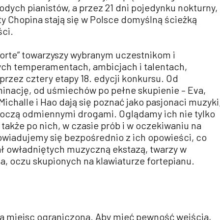
dych pianistów, a przez 21 dni pojedynku nokturny,
aty Chopina stają się w Polsce domyślną ścieżką
ci.
forte” towarzyszy wybranym uczestnikom i
ch temperamentach, ambicjach i talentach,
przez cztery etapy 18. edycji konkursu. Od
minację, od uśmiechów po pełne skupienie – Eva,
Michalle i Hao dają się poznać jako pasjonaci muzyki
kroczą odmiennymi drogami. Oglądamy ich nie tylko
także po nich, w czasie prób i w oczekiwaniu na
owiadujemy się bezpośrednio z ich opowieści, co
ał owładniętych muzyczną ekstazą, twarzy w
, oczu skupionych na klawiaturze fortepianu.
ba miejsc ograniczona. Aby mieć pewność wejścia,