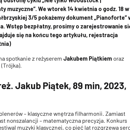
y muzyczne”. We wtorek 14 kwietnia o godz. 18 w
Wałbrzyskiej 3/5 pokażemy dokument „Pianoforte” 
ka. Wstęp bezpłatny, prosimy o zarejestrowanie si
ajduje się na końcu tego artykułu, rejestracja
tnia)
na spotkanie z reżyserem
Jakubem Piątkiem
oraz
m
(Trójka).
reż. Jakub Piątek, 89 min, 2023,
lenerów – klasyczne wnętrza filharmonii. Zamiast
iast nonszalancji – matematyczna precyzja. Konkurs
estiwal muzyki klasycznej, co pięć lat rozgrzewa ser