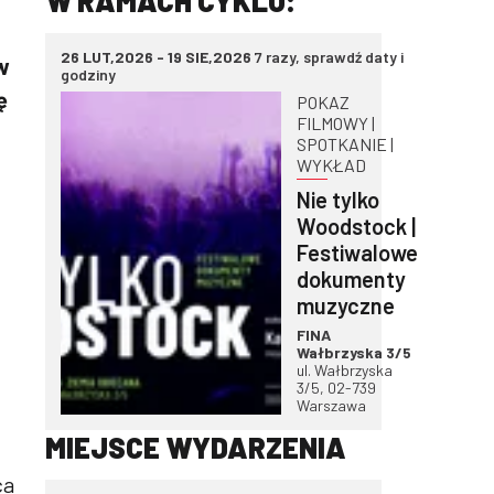
W RAMACH CYKLU:
26 LUT,2026 - 19 SIE,2026
7 razy, sprawdź daty i
w
godziny
ę
POKAZ
FILMOWY |
SPOTKANIE |
WYKŁAD
Nie tylko
Woodstock |
Festiwalowe
dokumenty
muzyczne
FINA
Wałbrzyska 3/5
ul. Wałbrzyska
3/5, 02-739
Warszawa
MIEJSCE WYDARZENIA
ca