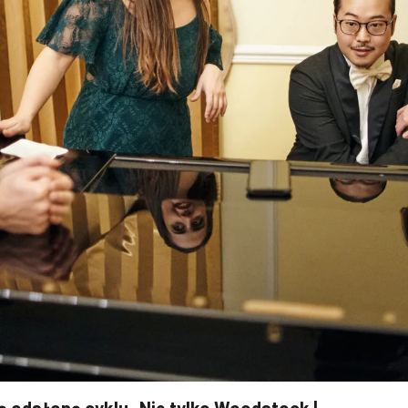
 odsłonę cyklu „Nie tylko Woodstock |