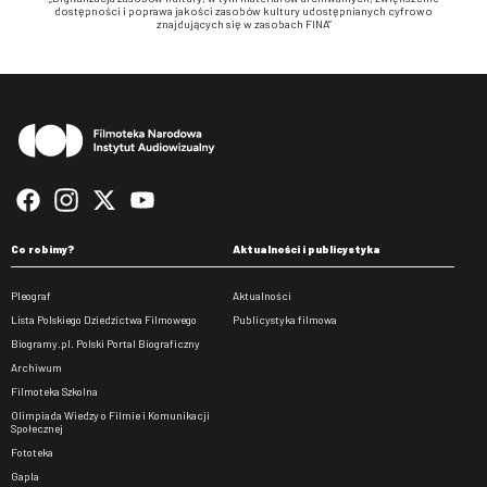
dostępności i poprawa jakości zasobów kultury udostępnianych cyfrowo
znajdujących się w zasobach FINA”
Stopka
Co robimy?
Aktualności i publicystyka
Pleograf
Aktualności
Lista Polskiego Dziedzictwa Filmowego
Publicystyka filmowa
Biogramy.pl. Polski Portal Biograficzny
Archiwum
Filmoteka Szkolna
Olimpiada Wiedzy o Filmie i Komunikacji
Społecznej
Fototeka
Gapla