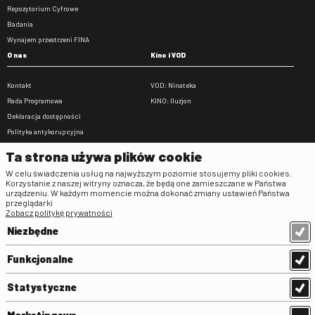
Repozytorium Cyfrowe
Badania
Wynajem przestrzeni FINA
O nas
Kino i VOD
Kontakt
VOD: Ninateka
Rada Programowa
KINO: Iluzjon
Deklaracja dostępności
Polityka antykorupcyjna
BIP
Ta strona używa plików cookie
Zamówienia publiczne
W celu świadczenia usług na najwyższym poziomie stosujemy pliki cookies.
Praca w FINA
Korzystanie z naszej witryny oznacza, że będą one zamieszczane w Państwa
urządzeniu. W każdym momencie można dokonać zmiany ustawień Państwa
Regulaminy
przeglądarki
Zobacz politykę prywatności
Regulamin strony
Niezbędne
Klauzula informacyjna RODO
Regulamin użytkowania parkingu
Funkcjonalne
Regulamin użytkowania parkingu
podziemnego
Statystyczne
Standardy ochrony małoletnich
Regulamin kina Iluzjon
Marketingowe