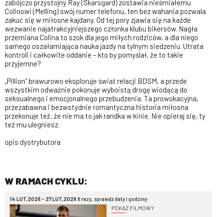
zabójczo przystojny Ray (Skarsgard) zostawia nieśmiałemu
Colinowi (Melling) swój numer telefonu, ten bez wahania pozwala
zakuć się w miłosne kajdany. Od tej pory zjawia się na każde
wezwanie najatrakcyjniejszego członka klubu bikersów. Nagła
przemiana Colina to szok dla jego miłych rodziców, a dla niego
samego oszałamiająca nauka jazdy na tylnym siedzeniu. Utrata
kontroli i całkowite oddanie – kto by pomyślał, że to takie
przyjemne?
„Pillion” brawurowo eksploruje świat relacji BDSM, a przede
wszystkim odważnie pokonuje wyboistą drogę wiodącą do
seksualnego i emocjonalnego przebudzenia. Ta prowokacyjna,
przezabawna i bezwstydnie romantyczna historia miłosna
przekonuje też, że nie ma to jak randka w kinie. Nie opieraj się, ty
też mu ulegniesz.
opis dystrybutora
W RAMACH CYKLU:
14 LUT,2026 - 27 LUT,2026
8 razy, sprawdź daty i godziny
POKAZ FILMOWY