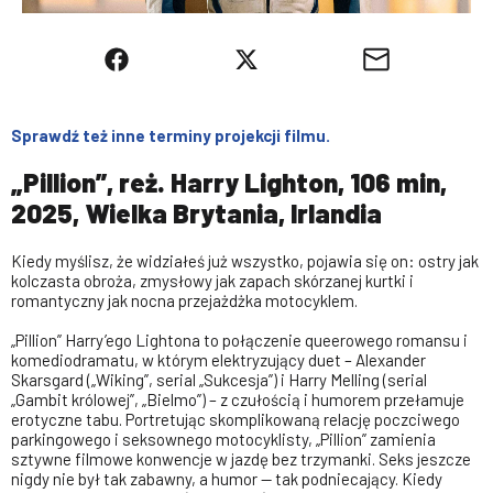
Sprawdź też inne terminy projekcji filmu.
„Pillion”, reż. Harry Lighton, 106 min,
2025, Wielka Brytania, Irlandia
Kiedy myślisz, że widziałeś już wszystko, pojawia się on: ostry jak
kolczasta obroża, zmysłowy jak zapach skórzanej kurtki i
romantyczny jak nocna przejażdżka motocyklem.
„Pillion” Harry’ego Lightona to połączenie queerowego romansu i
komediodramatu, w którym elektryzujący duet – Alexander
Skarsgard („Wiking”, serial „Sukcesja”) i Harry Melling (serial
„Gambit królowej”, „Bielmo”) – z czułością i humorem przełamuje
erotyczne tabu. Portretując skomplikowaną relację poczciwego
parkingowego i seksownego motocyklisty, „Pillion” zamienia
sztywne filmowe konwencje w jazdę bez trzymanki. Seks jeszcze
nigdy nie był tak zabawny, a humor — tak podniecający. Kiedy