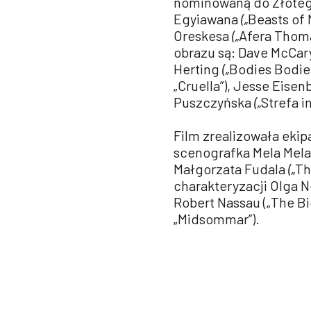
nominowaną do Złoteg
Egyiawana
(„
Beasts of N
Oreskesa
(„
Afera Thoma
obrazu są: Dave McCary 
Herting
(„
Bodies Bodies
„Cruella”), Jesse Eise
Puszczyńska
(„
Strefa i
Film zrealizowała ekip
scenografka Mela Melak
Małgorzata Fudala
(„
Th
charakteryzacji Olga N
Robert Nassau („The Big
„Midsommar”).