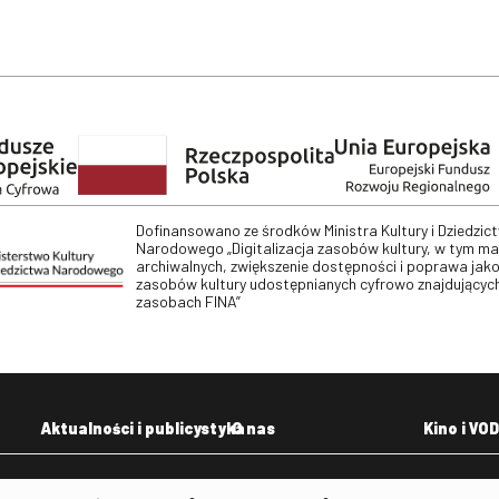
Dofinansowano ze środków Ministra Kultury i Dziedzic
Narodowego „Digitalizacja zasobów kultury, w tym m
archiwalnych, zwiększenie dostępności i poprawa jako
zasobów kultury udostępnianych cyfrowo znajdujących
zasobach FINA”
Aktualności i publicystyka
O nas
Kino i VOD
Aktualności
Kontakt
VOD: Ninat