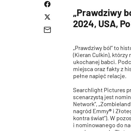
„Prawdziwy bó
2024, USA, Po
„Prawdziwy ból” to his
(Kieran Culkin), którzy
ukochanej babci. Podcz
miejsca oraz fakty z hi
pełne napięć relacje.
Searchlight Pictures p
scenarzystą jest nomi
Network”, „Zombieland
nagród Emmy® i Złotego
kontra świat”). W poz
i nominowanego do nagr