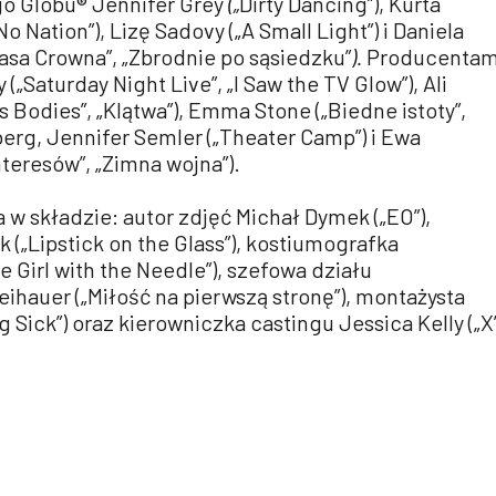
o Globu® Jennifer Grey
(„
Dirty Dancing”), Kurta
o Nation”), Lizę Sadovy („A Small Light”) i Daniela
sa Crowna”, „Zbrodnie po sąsiedzku”
).
Producentam
(„Saturday Night Live”, „I Saw the TV Glow”), Ali
 Bodies”, „Klątwa”), Emma Stone („Biedne istoty”,
nberg, Jennifer Semler („Theater Camp”) i Ewa
nteresów”, „Zimna wojna”).
a w składzie: autor zdjęć Michał Dymek („EO”),
 („Lipstick on the Glass”), kostiumografka
e Girl with the Needle”), szefowa działu
eihauer („Miłość na pierwszą stronę”), montażysta
 Sick”) oraz kierowniczka castingu Jessica Kelly („X”