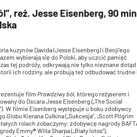
l”, reż. Jesse Eisenberg, 90 min
lska
toria kuzynów Davida (Jesse Eisenberg) i Benji'ego
 razem wybierają się do Polski, aby uczcić pamięć
as tej podróży, odkrywają nie tylko nieznane dotąd
storii ich rodziny, ale próbują też odbudować trudne 
rezentuje film
Prawdziwy ból
, którego reżyserem i
nowany do Oscara Jesse Eisenberg
(„
The Social
”). W filmie Eisenberg występuje u boku zdobywcy
 Globu Kierana Culkina („Sukcesja”, „Scott Pilgrim
ostałych rolach zobaczymy: zdobywcę nagrody BAFT
ody Emmy® Willa Sharpa („Biały lotos”),