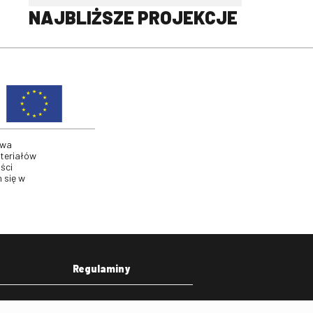
NAJBLIŻSZE PROJEKCJE
twa
ateriałów
ści
 się w
Regulaminy
eka
Regulamin strony