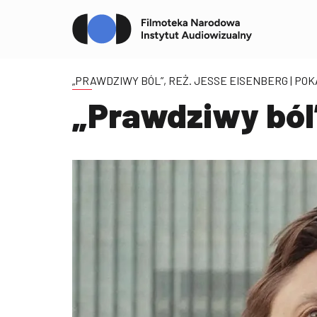
„PRAWDZIWY BÓL”, REŻ. JESSE EISENBERG
| PO
„Prawdziwy ból”