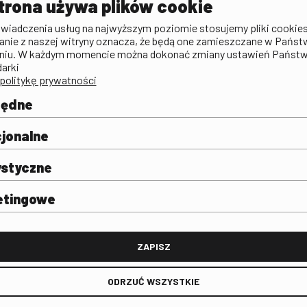
trona używa plików cookie
zictwa
Publicystyka filmowa
Rada Programowa
KINO: Iluzj
świadczenia usług na najwyższym poziomie stosujemy pliki cookies
Deklaracja dostępności
anie z naszej witryny oznacza, że będą one zamieszczane w Państ
rtal
niu. W każdym momencie można dokonać zmiany ustawień Państ
Polityka antykorupcyjna
darki
politykę prywatności
BIP
Zamówienia publiczne
będne
Praca w FINA
mie i
j
jonalne
ystyczne
etingowe
FINA
ZAPISZ
ODRZUĆ WSZYSTKIE