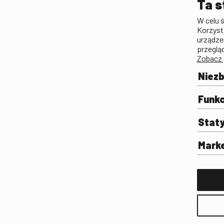
Ta s
Lista Polskiego Dzied
W celu 
Filmowego
Korzyst
Biogramy.pl. Polski Po
urządze
Biograficzny
przeglą
Zobacz 
Archiwum
Filmoteka Szkolna
Niez
Olimpiada Wiedzy o Fil
Komunikacji Społeczne
Funkc
Fototeka
Stat
Gapla
Repozytorium Cyfrowe
Mark
Badania
Wynajem przestrzeni 