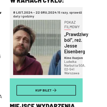
W RAMACH CYKLU:
,
8 LIST,2024 - 22 GRU,2024
15 razy, sprawdź
daty i godziny
POKAZ
FILMOWY
„Prawdziwy
ból”, reż.
Jesse
Eisenberg
i
Kino Iluzjon
Ludwika
Narbutta 50A,
02-541
Warszawa
KUP BILET
A
MIEJSCE WYDARZENIA