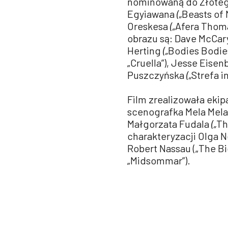
nominowaną do Złoteg
Egyiawana
(„
Beasts of N
Oreskesa
(„
Afera Thoma
obrazu są: Dave McCary 
Herting
(„
Bodies Bodies
„Cruella”), Jesse Eise
Puszczyńska
(„
Strefa i
Film zrealizowała ekip
scenografka Mela Melak
Małgorzata Fudala
(„
Th
charakteryzacji Olga N
Robert Nassau („The Big
„Midsommar”).