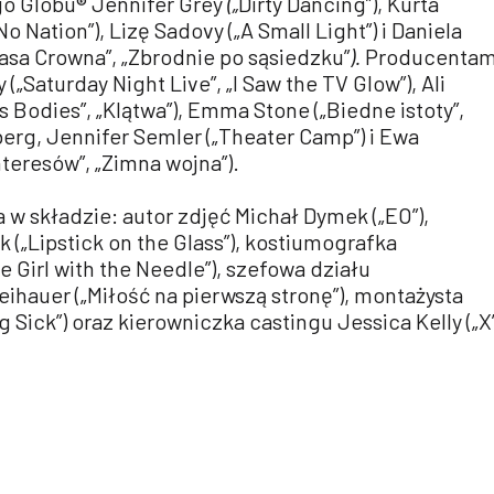
o Globu® Jennifer Grey
(„
Dirty Dancing”), Kurta
o Nation”), Lizę Sadovy („A Small Light”) i Daniela
sa Crowna”, „Zbrodnie po sąsiedzku”
).
Producentam
(„Saturday Night Live”, „I Saw the TV Glow”), Ali
 Bodies”, „Klątwa”), Emma Stone („Biedne istoty”,
nberg, Jennifer Semler („Theater Camp”) i Ewa
nteresów”, „Zimna wojna”).
a w składzie: autor zdjęć Michał Dymek („EO”),
 („Lipstick on the Glass”), kostiumografka
e Girl with the Needle”), szefowa działu
eihauer („Miłość na pierwszą stronę”), montażysta
 Sick”) oraz kierowniczka castingu Jessica Kelly („X”