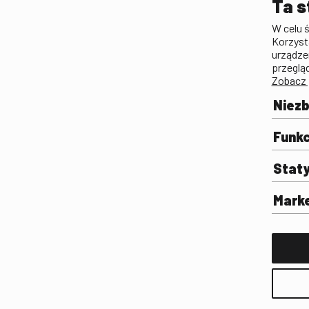
Ta s
Lista Polskiego Dzied
W celu 
Filmowego
Korzyst
Biogramy.pl. Polski Po
urządze
Biograficzny
przeglą
Zobacz 
Archiwum
Filmoteka Szkolna
Niez
Olimpiada Wiedzy o Fil
Komunikacji Społeczne
Funkc
Fototeka
Stat
Gapla
Repozytorium Cyfrowe
Mark
Badania
Wynajem przestrzeni 