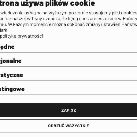
trona używa plików cookie
zictwa
Publicystyka filmowa
Rada Programowa
KINO: Iluzj
świadczenia usług na najwyższym poziomie stosujemy pliki cookies
Deklaracja dostępności
anie z naszej witryny oznacza, że będą one zamieszczane w Państ
rtal
niu. W każdym momencie można dokonać zmiany ustawień Państ
Polityka antykorupcyjna
darki
politykę prywatności
BIP
Zamówienia publiczne
będne
Praca w FINA
mie i
j
jonalne
ystyczne
etingowe
FINA
ZAPISZ
ODRZUĆ WSZYSTKIE