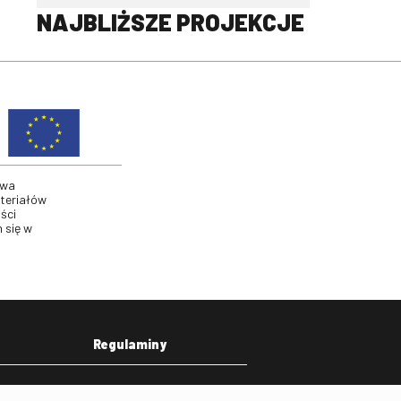
NAJBLIŻSZE PROJEKCJE
twa
ateriałów
ści
 się w
Regulaminy
eka
Regulamin strony