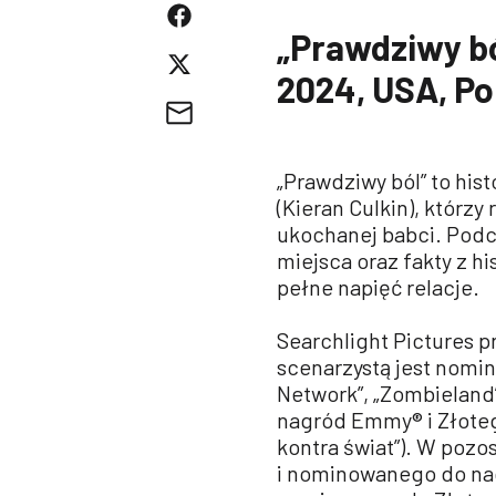
„Prawdziwy bó
2024, USA, Po
„Prawdziwy ból” to his
(Kieran Culkin), którzy
ukochanej babci. Podcz
miejsca oraz fakty z hi
pełne napięć relacje.
Searchlight Pictures p
scenarzystą jest nomi
Network”, „Zombieland
nagród Emmy® i Złotego
kontra świat”). W poz
i nominowanego do nagr