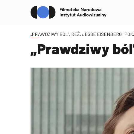
„PRAWDZIWY BÓL”, REŻ. JESSE EISENBERG
| PO
„Prawdziwy ból”