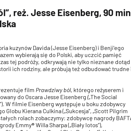
l”, reż. Jesse Eisenberg, 90 min
lska
toria kuzynów Davida (Jesse Eisenberg) i Benji'ego
 razem wybierają się do Polski, aby uczcić pamięć
as tej podróży, odkrywają nie tylko nieznane dotąd
storii ich rodziny, ale próbują też odbudować trudne 
rezentuje film
Prawdziwy ból
, którego reżyserem i
nowany do Oscara Jesse Eisenberg
(„
The Social
”). W filmie Eisenberg występuje u boku zdobywcy
 Globu Kierana Culkina („Sukcesja”, „Scott Pilgrim
ostałych rolach zobaczymy: zdobywcę nagrody BAFT
ody Emmy® Willa Sharpa („Biały lotos”),