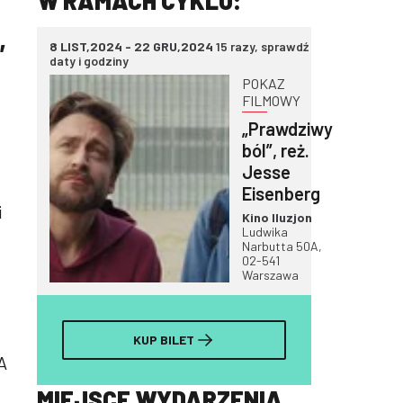
W RAMACH CYKLU:
,
8 LIST,2024 - 22 GRU,2024
15 razy, sprawdź
daty i godziny
POKAZ
FILMOWY
„Prawdziwy
ból”, reż.
Jesse
Eisenberg
i
Kino Iluzjon
Ludwika
Narbutta 50A,
02-541
Warszawa
KUP BILET
A
MIEJSCE WYDARZENIA