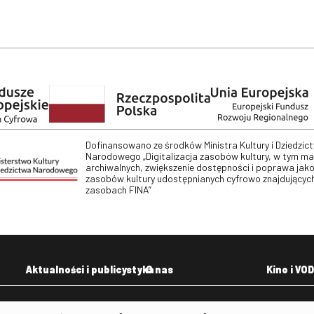
Dofinansowano ze środków Ministra Kultury i Dziedzic
Narodowego „Digitalizacja zasobów kultury, w tym m
archiwalnych, zwiększenie dostępności i poprawa jako
zasobów kultury udostępnianych cyfrowo znajdujących
zasobach FINA”
Aktualności i publicystyka
O nas
Kino i VOD
Aktualności
Kontakt
VOD: Ninat