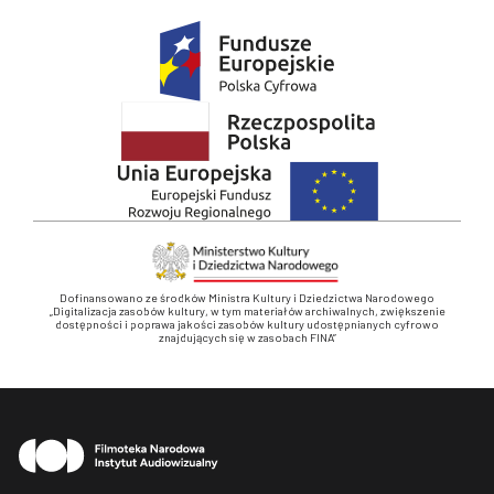
Dofinansowano ze środków Ministra Kultury i Dziedzictwa Narodowego
„Digitalizacja zasobów kultury, w tym materiałów archiwalnych, zwiększenie
dostępności i poprawa jakości zasobów kultury udostępnianych cyfrowo
znajdujących się w zasobach FINA”
Stopka