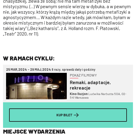
chasydzkiej, zlewa ze sobą; nie ma tam metafizyki bez
mistycyzmu. (...) W pewnym sensie wierzę w dybuka, a w pewnym
nie, jak wszyscy, którzy krążą między jakąś potrzebą metafizyki a
agnostycyzmem… W każdym razie wtedy, jak mówiłam, byłam w
okresie mistycznym i bardziej byłam zanurzona w możliwości
takiej wiary” („Bez katharsis”, z A. Holland rozm. F. Platowski,
„Teatr” 2020, nr 11).
W RAMACH CYKLU:
25 MAR,2024 - 29 MAJ,2024
8 razy, sprawdź daty i godziny
POKAZ FILMOWY
Remaki, adaptacje,
rekreacje
Kino Iluzjon
Ludwika Narbutta 50A, 02-
541 Warszawa
KUP BILET
MIEJSCE WYDARZENIA