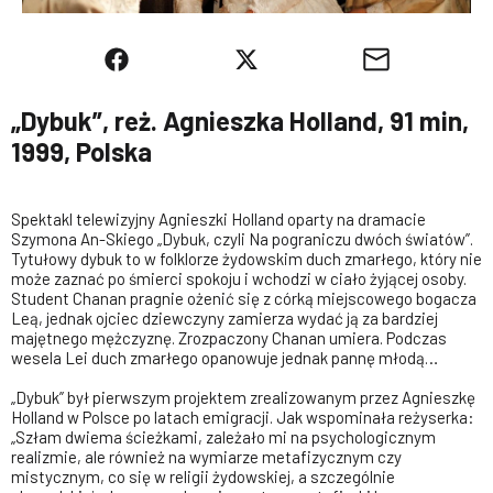
„Dybuk”, reż. Agnieszka Holland, 91 min,
1999, Polska
Spektakl telewizyjny Agnieszki Holland oparty na dramacie
Szymona An-Skiego „Dybuk, czyli Na pograniczu dwóch światów”.
Tytułowy dybuk to w folklorze żydowskim duch zmarłego, który nie
może zaznać po śmierci spokoju i wchodzi w ciało żyjącej osoby.
Student Chanan pragnie ożenić się z córką miejscowego bogacza
Leą, jednak ojciec dziewczyny zamierza wydać ją za bardziej
majętnego mężczyznę. Zrozpaczony Chanan umiera. Podczas
wesela Lei duch zmarłego opanowuje jednak pannę młodą…
„Dybuk” był pierwszym projektem zrealizowanym przez Agnieszkę
Holland w Polsce po latach emigracji. Jak wspominała reżyserka:
„Szłam dwiema ścieżkami, zależało mi na psychologicznym
realizmie, ale również na wymiarze metafizycznym czy
mistycznym, co się w religii żydowskiej, a szczególnie