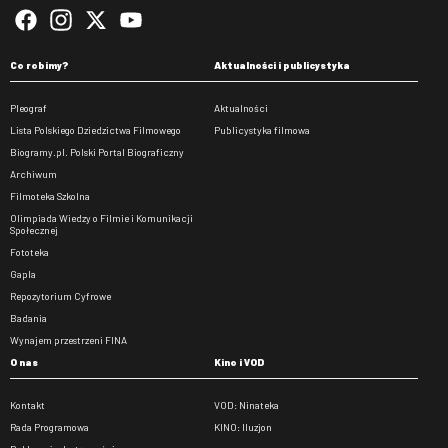
Co robimy?
Aktualności i publicystyka
Pleograf
Aktualności
Lista Polskiego Dziedzictwa Filmowego
Publicystyka filmowa
Biogramy.pl. Polski Portal Biograficzny
Archiwum
Filmoteka Szkolna
Olimpiada Wiedzy o Filmie i Komunikacji
Społecznej
Fototeka
Gapla
Repozytorium Cyfrowe
Badania
Wynajem przestrzeni FINA
O nas
Kino i VOD
Kontakt
VOD: Ninateka
Rada Programowa
KINO: Iluzjon