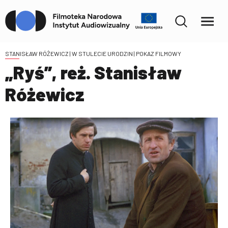
STANISŁAW RÓŻEWICZ | W STULECIE URODZIN
| POKAZ FILMOWY
„Ryś”, reż. Stanisław
Różewicz