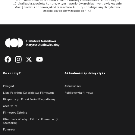
„Digitalizacja zasobów kultury, w tym materiałów archiwalnych, zwiększenie
dostępności i poprawa jakości zasobów kultury udostępnianych cyfrowo
znajdujących się w zasobach FINA”
Stopka
Co robimy?
Aktualności i publicystyka
Pleograf
Aktualności
Lista Polskiego Dziedzictwa Filmowego
Publicystyka filmowa
Biogramy.pl. Polski Portal Biograficzny
Archiwum
Filmoteka Szkolna
Olimpiada Wiedzy o Filmie i Komunikacji
Społecznej
Fototeka