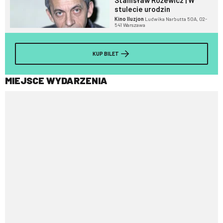
Stanisław Różewicz | W
stulecie urodzin
Kino Iluzjon
Ludwika Narbutta 50A, 02-
541 Warszawa
KUP BILET
MIEJSCE WYDARZENIA