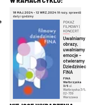
W RAMACH CYKLU:
18 MAJ,2024 - 12 WRZ,2024
18 razy, sprawdź
daty i godziny
e
POKAZ
FILMOWY |
KONCERT
Uwalniamy
obrazy,
uwalniamy
emocje –
otwieramy
Dziedziniec
FINA
FINA
Wałbrzyska
3/5
ul.
Wałbrzyska 3/5,
02-739
Warszawa