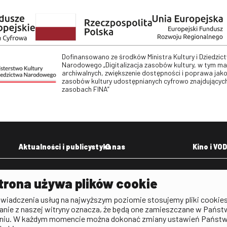
Dofinansowano ze środków Ministra Kultury i Dziedzic
Narodowego „Digitalizacja zasobów kultury, w tym m
archiwalnych, zwiększenie dostępności i poprawa jako
zasobów kultury udostępnianych cyfrowo znajdujących
zasobach FINA”
Aktualności i publicystyka
O nas
Kino i VOD
Aktualności
Kontakt
VOD: Ninat
trona używa plików cookie
zictwa
Publicystyka filmowa
Rada Programowa
KINO: Iluzj
świadczenia usług na najwyższym poziomie stosujemy pliki cookies
Deklaracja dostępności
anie z naszej witryny oznacza, że będą one zamieszczane w Państ
rtal
niu. W każdym momencie można dokonać zmiany ustawień Państ
Polityka antykorupcyjna