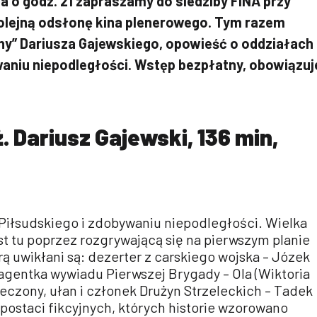
a o godz. 21 zapraszamy do siedziby FINA przy
kolejną odsłonę kina plenerowego. Tym razem
ny” Dariusza Gajewskiego, opowieść o oddziałach
waniu niepodległości. Wstęp bezpłatny, obowiązuj
. Dariusz Gajewski, 136 min,
Piłsudskiego i zdobywaniu niepodległości. Wielka
st tu poprzez rozgrywającą się na pierwszym planie
rą uwikłani są: dezerter z carskiego wojska – Józek
, agentka wywiadu Pierwszej Brygady – Ola (Wiktoria
zeczony, ułan i członek Drużyn Strzeleckich – Tadek
 postaci fikcyjnych, których historie wzorowano