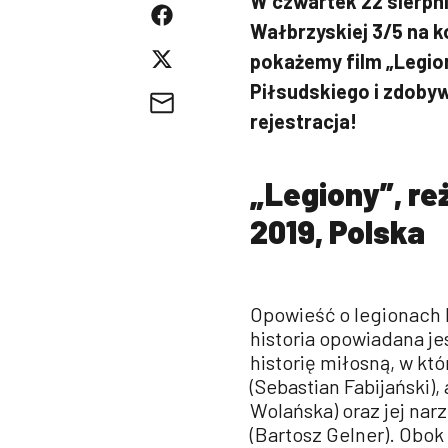
W czwartek 22 sierpni
Wałbrzyskiej 3/5 na 
pokażemy film „Legio
Piłsudskiego i zdoby
rejestracja!
„Legiony”, reż
2019, Polska
Opowieść o legionach 
historia opowiadana je
historię miłosną, w któ
(Sebastian Fabijański)
Wolańska) oraz jej nar
(Bartosz Gelner). Obok