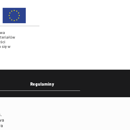
twa
ateriałów
ści
 się w
Regulaminy
eka
Regulamin strony
on
Klauzula informacyjna RODO
.
Regulamin użytkowania
wa
parkingu
wa