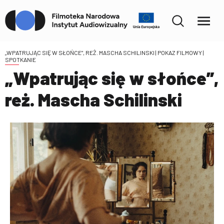
„WPATRUJĄC SIĘ W SŁOŃCE”, REŻ. MASCHA SCHILINSKI
| POKAZ FILMOWY |
SPOTKANIE
„Wpatrując się w słońce”,
reż. Mascha Schilinski