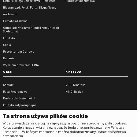
Lista Polskiego Dziedzictwa Filmowego
Publicystyka filmowa
Biogramy.pl. Polski Portal Biograficzny
Archiwum
Filmoteka Szkolna
Olimpiada Wiedzy o Filmie i Komunikacji
Społecznej
Fototeka
Gapla
Repozytorium Cyfrowe
Badania
Wynajem przestrzeni FINA
O nas
Kino i VOD
Kontakt
VOD: Ninateka
Rada Programowa
KINO: Iluzjon
Deklaracja dostępności
Polityka antykorupcyjna
BIP
Ta strona używa plików cookie
Zamówienia publiczne
W celu świadczenia usług na najwyższym poziomie stosujemy pliki cookies.
Praca w FINA
Korzystanie z naszej witryny oznacza, że będą one zamieszczane w Państwa
urządzeniu. W każdym momencie można dokonać zmiany ustawień Państwa
Regulaminy
przeglądarki