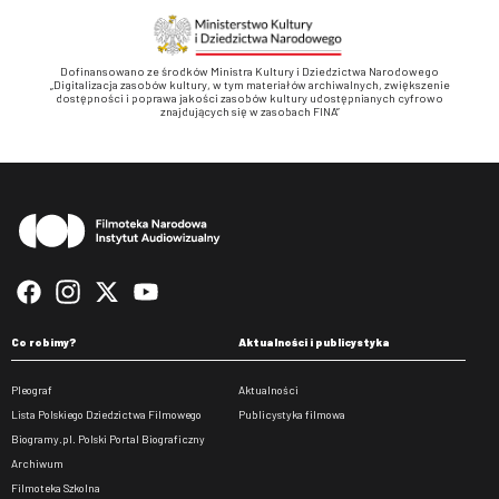
Dofinansowano ze środków Ministra Kultury i Dziedzictwa Narodowego
„Digitalizacja zasobów kultury, w tym materiałów archiwalnych, zwiększenie
dostępności i poprawa jakości zasobów kultury udostępnianych cyfrowo
znajdujących się w zasobach FINA”
Stopka
Co robimy?
Aktualności i publicystyka
Pleograf
Aktualności
Lista Polskiego Dziedzictwa Filmowego
Publicystyka filmowa
Biogramy.pl. Polski Portal Biograficzny
Archiwum
Filmoteka Szkolna