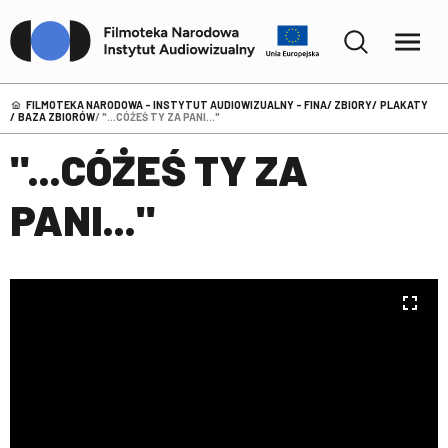
FILMOTEKA NARODOWA – INSTYTUT AUDIOWIZUALNY - FINA
ZBIORY
PLAKATY
BAZA ZBIORÓW
"...CÓŻEŚ TY ZA PANI..."
"...CÓŻEŚ TY ZA
PANI..."
Przeglądarka
Title: "...Cóżeś ty za pani..."
Mirador