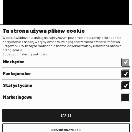
Ta strona używa plików cookie
W celu świadczenia usług na najwyższym poziomie stosujemy pliki cookies.
Korzystanie z naszej witryny oznacza, że będą one zamieszczane w Państwa
urządzeniu. W każdym momencie można dokonać zmiany ustawień Państwa
przeglądarki
Zobacz politykę prywatności
Niezbędne
Funkcjonalne
1 of 1
• Canvas
Statystyczne
INFORMACJE
Marketingowe
Uwagi
POPC
Reżyser
Wionczek Roman
Rok produkcji
1979
ZAPISZ
Tytuł oryginalny
Sekret Enigmy
Wersja językowa plakatu
pl
Tytuł na plakacie/afiszu
ODRZUĆ WSZYSTKIE