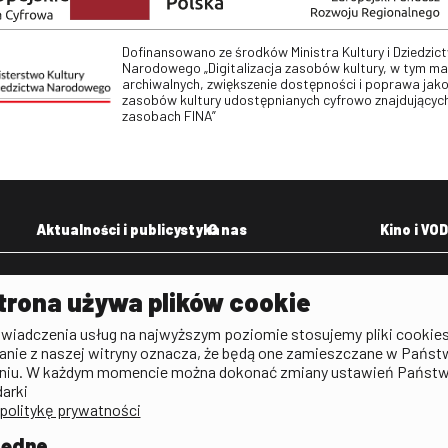
Dofinansowano ze środków Ministra Kultury i Dziedzic
Narodowego „Digitalizacja zasobów kultury, w tym m
archiwalnych, zwiększenie dostępności i poprawa jako
zasobów kultury udostępnianych cyfrowo znajdujących
zasobach FINA”
Aktualności i publicystyka
O nas
Kino i VOD
Aktualności
Kontakt
VOD: Ninat
trona używa plików cookie
zictwa
Publicystyka filmowa
Rada Programowa
KINO: Iluzj
świadczenia usług na najwyższym poziomie stosujemy pliki cookies
Deklaracja dostępności
anie z naszej witryny oznacza, że będą one zamieszczane w Państ
rtal
niu. W każdym momencie można dokonać zmiany ustawień Państ
Polityka antykorupcyjna
darki
politykę prywatności
BIP
Zamówienia publiczne
będne