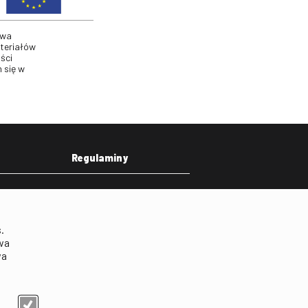
twa
ateriałów
ści
 się w
Regulaminy
eka
Regulamin strony
on
Klauzula informacyjna RODO
.
Regulamin użytkowania
wa
parkingu
wa
Regulamin użytkowania
parkingu podziemnego
Standardy ochrony