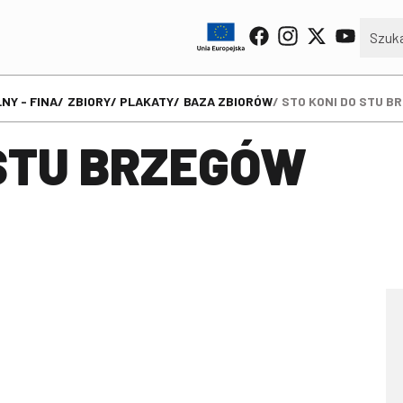
NY - FINA
ZBIORY
PLAKATY
BAZA ZBIORÓW
STO KONI DO STU B
 STU BRZEGÓW
1 of 1
• Canvas