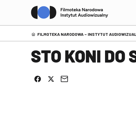
FILMOTEKA NARODOWA – INSTYTUT AUDIOWIZUAL
STO KONI DO
Przeglądarka
Title: Sto koni do stu brzegów
Mirador