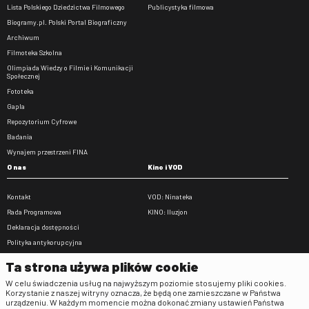
Lista Polskiego Dziedzictwa Filmowego
Publicystyka filmowa
Biogramy.pl. Polski Portal Biograficzny
Archiwum
Filmoteka Szkolna
Olimpiada Wiedzy o Filmie i Komunikacji
Społecznej
Fototeka
Gapla
Repozytorium Cyfrowe
Badania
Wynajem przestrzeni FINA
O nas
Kino i VOD
Kontakt
VOD: Ninateka
Rada Programowa
KINO: Iluzjon
Deklaracja dostępności
Polityka antykorupcyjna
BIP
Ta strona używa plików cookie
Zamówienia publiczne
W celu świadczenia usług na najwyższym poziomie stosujemy pliki cookies.
Praca w FINA
Korzystanie z naszej witryny oznacza, że będą one zamieszczane w Państwa
urządzeniu. W każdym momencie można dokonać zmiany ustawień Państwa
Regulaminy