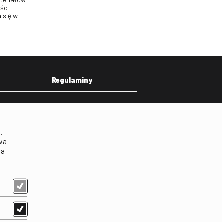
ści
 się w
Regulaminy
eka
Regulamin strony
on
Klauzula informacyjna RODO
.
Regulamin użytkowania
wa
parkingu
wa
Regulamin użytkowania
parkingu podziemnego
Standardy ochrony
małoletnich
Regulamin kina Iluzjon