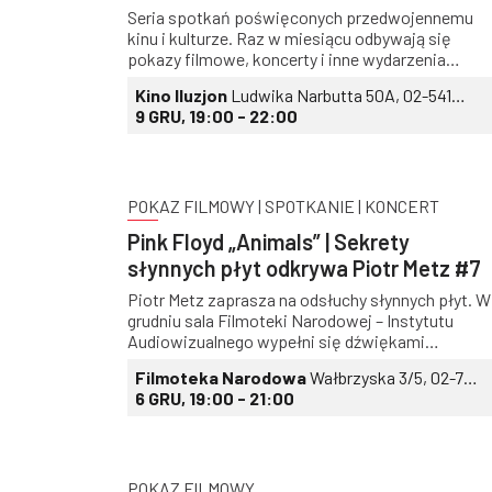
Seria spotkań poświęconych przedwojennemu
kinu i kulturze. Raz w miesiącu odbywają się
pokazy filmowe, koncerty i inne wydarzenia
przybliżające nam tamtą epokę. Nad stroną
Kino Iluzjon
Ludwika Narbutta 50A, 02-541
muzyczną cyklu czuwa Jan Młynarski, który
Warszawa
9 GRU, 19:00 - 22:00
zaprasza do współpracy wybranych artystów,
zarówno legendy estrady, jak i młodych twórców i
twórczynie.
POKAZ FILMOWY | SPOTKANIE | KONCERT
Pink Floyd „Animals” | Sekrety
słynnych płyt odkrywa Piotr Metz #7
Piotr Metz zaprasza na odsłuchy słynnych płyt. W
grudniu sala Filmoteki Narodowej – Instytutu
Audiowizualnego wypełni się dźwiękami
legendarnego albumu Pink Floyd „Animals”
Filmoteka Narodowa
Wałbrzyska 3/5, 02-739
Warszawa
6 GRU, 19:00 - 21:00
POKAZ FILMOWY