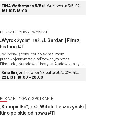
Petryckim, drugim reżyserem Krzysztofem
FINA Wałbrzyska 3/5
ul. Wałbrzyska 3/5, 02-
Wierzbickim i scenografem Rafałem
739 Warszawa
16 LIST, 18:00
Waltenbergerem
POKAZ FILMOWY | WYKŁAD
„Wyrok życia”, reż. J. Gardan | Film z
historią #11
Cykl poświęcony jest polskim filmom
przedwojennym zdigitalizowanym przez
Filmotekę Narodową – Instytut Audiowizualny w
ramach Programu Operacyjnego Polska Cyfrowa.
Kino Iluzjon
Ludwika Narbutta 50A, 02-541
Wstęp bezpłatny!
Warszawa
22 LIST, 18:00 - 20:00
POKAZ FILMOWY | SPOTKANIE
„Konopielka”, reż. Witold Leszczyński |
Kino polskie od nowa #11