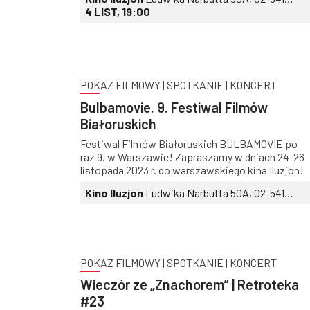
stroną muzyczną cyklu czuwa Jan Młynarski,
Warszawa
4 LIST, 19:00
który zaprasza do współpracy wybranych
artystów, zarówno legendy estrady, jak i młodych
twórców i twórczynie.
POKAZ FILMOWY | SPOTKANIE | KONCERT
Bulbamovie. 9. Festiwal Filmów
Białoruskich
Festiwal Filmów Białoruskich BULBAMOVIE po
raz 9. w Warszawie! Zapraszamy w dniach 24-26
listopada 2023 r. do warszawskiego kina Iluzjon!
Kino Iluzjon
Ludwika Narbutta 50A, 02-541
Warszawa
POKAZ FILMOWY | SPOTKANIE | KONCERT
Wieczór ze „Znachorem” | Retroteka
#23