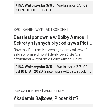
online. Instrukcja obsługi.” Konferencja odbędzie
FINA Wałbrzyska 3/5
ul. Wałbrzyska 3/5, 02-
się w piątek 8 grudnia 2023 roku w Warszawie, w
739 Warszawa
8 GRU, 09:00 - 16:00
siedzibie Filmoteki Narodowej – Instytucie
Audiowizualnym w sali Ziemia obiecana, przy ul.
Wałbrzyskiej 3/5 w godz. 9:00-16:00
SPOTKANIE | WYKŁAD | KONCERT
Beatlesi ponownie w Dolby Atmos! |
Sekrety słynnych płyt odkrywa Piotr
Metz #5
Razem z Piotrem Metzem będziemy odkrywać
sekrety słynnych płyt i delektować się ich
dźwiękami w systemie Dolby Atmos. Dolby
Atmos to obecnie najbardziej zaawansowane
FINA Wałbrzyska 3/5
ul. Wałbrzyska 3/5, 02-
rozwiązanie dźwięku przestrzennego –
739 Warszawa
od 10 LIST 2023
, 2 razy, sprawdź daty i godziny
wielokanałowy dźwięk docierający już nie tylko z
bocznych ścian, z przodu i z tyłu, ale także znad
głów słuchaczy przenosi widza w inne
przestrzenie dźwięku. Dzięki dodatkowym
głośnikom zawieszonym pod sufitem, widz
POKAZ FILMOWY | WARSZTATY
znajduje się w „bańce dźwiękowej”, słysząc i
Akademia Bajkowej Piosenki #7
odróżniając dźwięki docierające z każdego
kierunku. Nie mamy wątpliwości, że opowieści