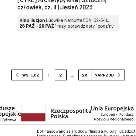
rozwoju języka filmowego.
człowiek, cz. II | Jesień 2023
Kino Iluzjon
Ludwika Narbutta 50A, 02-541
Warszawa
26 PAŹ - 26 PAŹ
1 razy, sprawdź daty i godziny
WSTECZ
1
2
...
28
NAPRZÓD
Dofinansowano ze środków Ministra Kultury i Dziedzic
Narodowego „Digitalizacja zasobów kultury, w tym m