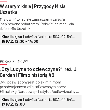
W starym kinie | Przygody Misia
Uszatka
Misiowi Przyjaciele zapraszamy zajęcia
inspirowane bohaterami Polskiej animacji dla
dzieci Miś Uszatek.
Kino Iluzjon
Ludwika Narbutta 50A, 02-541
Warszawa
15 PAŹ, 12:30 - 14:00
POKAZ FILMOWY
„Czy Lucyna to dziewczyna?”, reż. J.
Gardan | Film z historią #9
Cykl poświęcony jest polskim filmom
przedwojennym zdigitalizowanym przez
Filmotekę Narodową – Instytut Audiowizualny w
ramach Programu Operacyjnego Polska Cyfrowa.
Kino Iluzjon
Ludwika Narbutta 50A, 02-541
Warszawa
17 PAŹ, 12:00