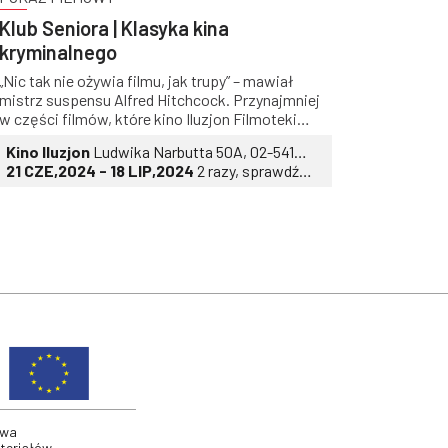
Klub Seniora | Klasyka kina
kryminalnego
„Nic tak nie ożywia filmu, jak trupy” – mawiał
mistrz suspensu Alfred Hitchcock. Przynajmniej
w części filmów, które kino Iluzjon Filmoteki
Narodowej-Instytutu Au - diowizualnego (FINA)
Kino Iluzjon
Ludwika Narbutta 50A, 02-541
zaprezentuje w kolejnej odsłonie Klubu Seniora,
Warszawa
21 CZE,2024 - 18 LIP,2024
2 razy, sprawdź
pod hasłem Aż dreszcz przechodzi…Klasyka kina
daty i godziny
kryminalnego (październik 2023-czerwiec 2024),
trup ściele się gęsto. Jednak niech to nie
odstraszy co bardziej wrażliwych widzów od
przychodzenia – tradycyjnie w jeden z czwartków
w miesiącu, na godzinę 11.00 do Iluzjonu.
Repertuar przeglądu przygotował filmoznawca
Andrzej Bukowiecki, który będzie także
prelegentem i moderatorem dyskusji po
projekcjach. Życzymy mocnych wrażeń!
twa
ateriałów