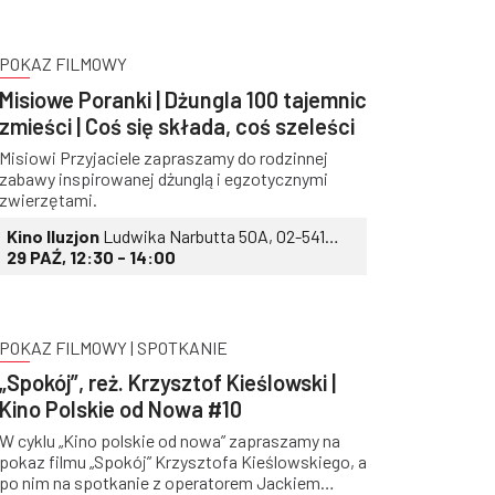
POKAZ FILMOWY
Misiowe Poranki | Dżungla 100 tajemnic
zmieści | Coś się składa, coś szeleści
Misiowi Przyjaciele zapraszamy do rodzinnej
zabawy inspirowanej dżunglą i egzotycznymi
zwierzętami.
Kino Iluzjon
Ludwika Narbutta 50A, 02-541
Warszawa
29 PAŹ, 12:30 - 14:00
POKAZ FILMOWY | SPOTKANIE
„Spokój”, reż. Krzysztof Kieślowski |
Kino Polskie od Nowa #10
W cyklu „Kino polskie od nowa” zapraszamy na
pokaz filmu „Spokój” Krzysztofa Kieślowskiego, a
po nim na spotkanie z operatorem Jackiem