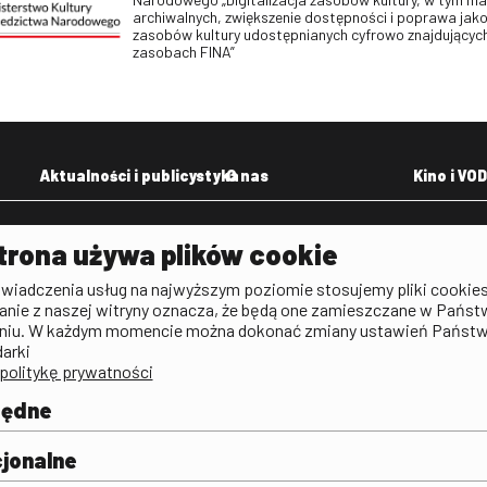
archiwalnych, zwiększenie dostępności i poprawa jako
zasobów kultury udostępnianych cyfrowo znajdujących
zasobach FINA”
Aktualności i publicystyka
O nas
Kino i VOD
Aktualności
Kontakt
VOD: Ninat
trona używa plików cookie
zictwa
Publicystyka filmowa
Rada Programowa
KINO: Iluzj
świadczenia usług na najwyższym poziomie stosujemy pliki cookies
Deklaracja dostępności
anie z naszej witryny oznacza, że będą one zamieszczane w Państ
rtal
niu. W każdym momencie można dokonać zmiany ustawień Państ
Polityka antykorupcyjna
darki
politykę prywatności
BIP
Zamówienia publiczne
będne
Praca w FINA
mie i
j
jonalne