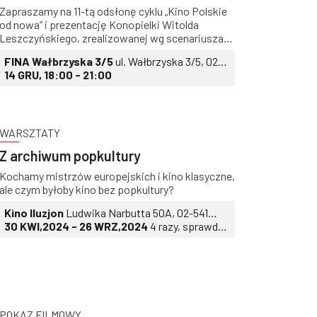
Zapraszamy na 11-tą odsłonę cyklu „Kino Polskie
od nowa” i prezentację Konopielki Witolda
Leszczyńskiego, zrealizowanej wg scenariusza
Edwarda Redlińskiego, autora powieści pod tym
FINA Wałbrzyska 3/5
ul. Wałbrzyska 3/5, 02-
samym tytułem. Po filmie spotkanie z twórcami -
739 Warszawa
14 GRU, 18:00 - 21:00
Anną Seniuk, Krzysztofem Majchrzakiem i
operatorem obrazu, Zbigniewem Napiórkowskim
poprowadzi Michał Dondzik
WARSZTATY
Z archiwum popkultury
Kochamy mistrzów europejskich i kino klasyczne,
ale czym byłoby kino bez popkultury?
Kino Iluzjon
Ludwika Narbutta 50A, 02-541
Warszawa
30 KWI,2024 - 26 WRZ,2024
4 razy, sprawdź
daty i godziny
POKAZ FILMOWY