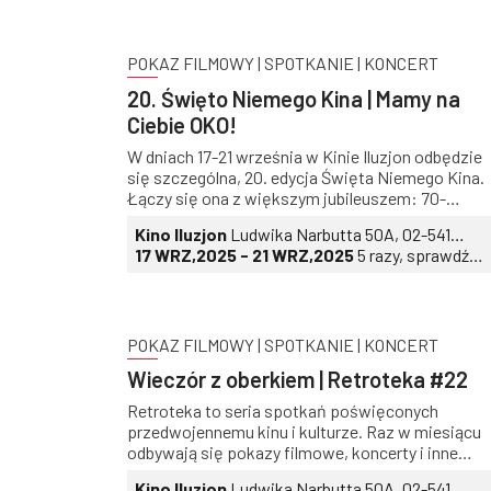
POKAZ FILMOWY | SPOTKANIE | KONCERT
20. Święto Niemego Kina | Mamy na
Ciebie OKO!
W dniach 17-21 września w Kinie Iluzjon odbędzie
się szczególna, 20. edycja Święta Niemego Kina.
Łączy się ona z większym jubileuszem: 70-
leciem powstania Filmoteki Narodowej i 20-
Kino Iluzjon
Ludwika Narbutta 50A, 02-541
leciem Narodowego Instytutu Audiowizualnego.
Warszawa
17 WRZ,2025 - 21 WRZ,2025
5 razy, sprawdź
Zapraszamy na pięć wieczorów wypełnionych
daty i godziny
klasyką kina i współczesną muzyką!
POKAZ FILMOWY | SPOTKANIE | KONCERT
Wieczór z oberkiem | Retroteka #22
Retroteka to seria spotkań poświęconych
przedwojennemu kinu i kulturze. Raz w miesiącu
odbywają się pokazy filmowe, koncerty i inne
wydarzenia przybliżające nam tamtą epokę. Nad
Kino Iluzjon
Ludwika Narbutta 50A, 02-541