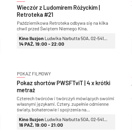
Wieczór z Ludomirem Różyckim |
Retroteka #21
Październikowa Retroteka odbywa się na kilka
chwil przed Świętem Niemego Kina.
Kino Iluzjon
Ludwika Narbutta 50A, 02-541
Warszawa
14 PAŹ, 19:00 - 22:00
POKAZ FILMOWY
Pokaz shortów PWSFTviT | 4 x krótki
metraż
Czterech twórców i twórczyń mówiących swoimi
własnymi językami. Cztery, zupełnie odmienne
światy, bohaterowie i spojrzenia na
rzeczywistość. Zapraszamy wszystkich na pokaz
Kino Iluzjon
Ludwika Narbutta 50A, 02-541
nagradzanych i pokazywanych na festiwalach
Warszawa
16 PAŹ, 19:00 - 21:00
filmów krótkometrażowych. Wstęp wolny!