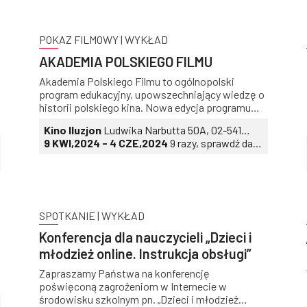
POKAZ FILMOWY | WYKŁAD
AKADEMIA POLSKIEGO FILMU
Akademia Polskiego Filmu to ogólnopolski
program edukacyjny, upowszechniający wiedzę o
historii polskiego kina. Nowa edycja programu
startuje 10 października 2023 roku
Kino Iluzjon
Ludwika Narbutta 50A, 02-541
Warszawa
9 KWI,2024 - 4 CZE,2024
9 razy, sprawdź daty
i godziny
SPOTKANIE | WYKŁAD
Konferencja dla nauczycieli „Dzieci i
młodzież online. Instrukcja obsługi”
Zapraszamy Państwa na konferencję
poświęconą zagrożeniom w Internecie w
środowisku szkolnym pn. „Dzieci i młodzież