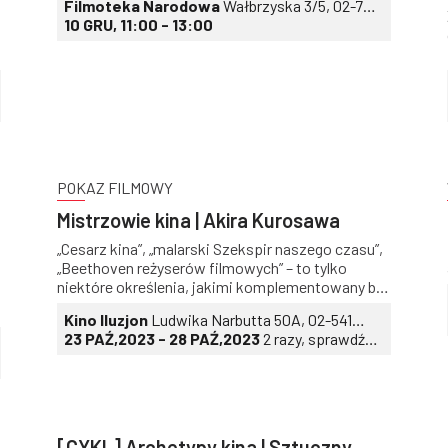
Filmoteka Narodowa
Wałbrzyska 3/5, 02-739
Piotra Metza o płytach będą równie fascynujące
Warszawa
10 GRU, 11:00 - 13:00
jak samo ich słuchanie!
POKAZ FILMOWY
Mistrzowie kina | Akira Kurosawa
„Cesarz kina”, „malarski Szekspir naszego czasu”,
„Beethoven reżyserów filmowych” – to tylko
niektóre określenia, jakimi komplementowany był
Akira Kurosawa, jeden z niekwestionowanych
Kino Iluzjon
Ludwika Narbutta 50A, 02-541
mistrzów dziesiątej Muzy. Fenomen Kurosawy
Warszawa
23 PAŹ,2023 - 28 PAŹ,2023
2 razy, sprawdź
jest niezwykły – trudno znaleźć drugiego twórcę,
daty i godziny
który w tak silny sposób inspirował zarówno
europejski arthouse, jak i amerykańskie kino
rozrywkowe. Azjatycki twórca nie tylko sprawił,
że widzowie z całego świata pokochali japońską
kinematografię, ale też znacznie przyczynił się do
[CYKL] Archetypy kina | Sztuczny