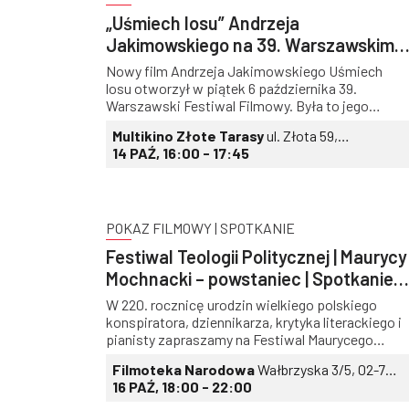
„Uśmiech losu” Andrzeja
Jakimowskiego na 39. Warszawskim
Festiwalu Filmowym
Nowy film Andrzeja Jakimowskiego Uśmiech
losu otworzył w piątek 6 października 39.
Warszawski Festiwal Filmowy. Była to jego
światowa premiera. Film startuje w sekcji
Multikino Złote Tarasy
ul. Złota 59,
Konkurs Międzynarodowy. W ramach WFF będzie
Warszawa
14 PAŹ, 16:00 - 17:45
go można zobaczyć ponownie w sobotę 14
października o godz. 16.00 w Multikinie Złote
Tarasy. Warszawski Festiwal Filmowy potrwa do
15 października.
POKAZ FILMOWY | SPOTKANIE
Festiwal Teologii Politycznej | Maurycy
Mochnacki – powstaniec | Spotkanie
#3
W 220. rocznicę urodzin wielkiego polskiego
konspiratora, dziennikarza, krytyka literackiego i
pianisty zapraszamy na Festiwal Maurycego
Mochnackiego, zorganizowany wspólnie z
Filmoteka Narodowa
Wałbrzyska 3/5, 02-739
Teologią Polityczną.
Warszawa
16 PAŹ, 18:00 - 22:00